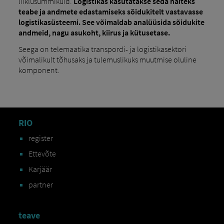
liiklusummikuid.
Logistikas kasutatakse seda näiteks
teabe ja andmete edastamiseks sõidukitelt vastavasse
logistikasüsteemi. See võimaldab analüüsida sõidukite
andmeid, nagu asukoht, kiirus ja kütusetase.
Seega on telemaatika transpordi- ja logistikasektori
võimalikult tõhusaks ja tulemuslikuks muutmise oluline
komponent.
RIO
register
Ettevõte
Karjäär
partner
teave