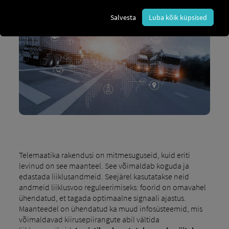
Salvesta
Luba kõik küpsised
Telemaatika rakendusi on mitmesuguseid, kuid eriti
levinud on see maanteel. See võimaldab koguda ja
edastada liiklusandmeid. Seejärel kasutatakse neid
andmeid liiklusvoo reguleerimiseks: foorid on omavahel
ühendatud, et tagada optimaalne signaali ajastus.
Maanteedel on ühendatud ka muud infosüsteemid, mis
võimaldavad kiirusepiirangute abil vältida