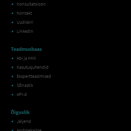
Konsultatsioon
Kontakt
Uudiskiri
LinkedIn
Teadmusbaas
Abi ja KKK
Kasutusjuhendid
Ekspertteadmised
Sõnastik
API-d
Õiguslik
Jäljend
Andmekaitse