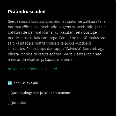
FOR CARRIERS
FOR SHIPPERS
FOR BUSINESS PART
Prääniku seaded
See veebisait kasutab küpsiseid, et saaksime pakkuda teile
parimat võimalikku veebisaidikogemust. Veebisaidi ja teie
Glossar
Was ist Telematik?
pakkumiste parimal võimalikul kasutamisel nõustuge
nende küpsiste kasutamisega. Samuti on teil võimalus seda
TELEMAATIKA
saiti kasutada ainult tehniliselt vajalikke küpsiseid
kasutades. Palun klõpsake nuppu "Salvesta". See võib aga
piirata veebisaidi kasutajasõbralikkust. Lisateavet leiate
meie andmekaitse- ja küpsiste lehtedelt.
Mõiste telemaatika saab selgemaks, kui uurida selle
päritolu: telemaatika on kombinatsioon sõnadest
privaatsus
|
Küpsised
|
jäljend
telekommunikatsioon ja arvutiteadus. Telemaatika on
seega tehnoloogia, mis ühendab kahte või enamat
Tehniliselt vajalik
infosüsteemi. See ühendus luuakse
telekommunikatsioonisüsteemide kaudu, mis
Kasutajakogemus ja isikupärastamine
lõppkokkuvõttes võimaldavad andmetöötlust.
turundus