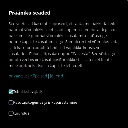
MARKETPLACE
ÜLEVAADE
Prääniku seaded
See veebisait kasutab küpsiseid, et saaksime pakkuda teile
parimat võimalikku veebisaidikogemust. Veebisaidi ja teie
Marketplace
MAN DigitalServices
MAN SimplePay
pakkumiste parimal võimalikul kasutamisel nõustuge
nende küpsiste kasutamisega. Samuti on teil võimalus seda
saiti kasutada ainult tehniliselt vajalikke küpsiseid
kasutades. Palun klõpsake nuppu "Salvesta". See võib aga
piirata veebisaidi kasutajasõbralikkust. Lisateavet leiate
meie andmekaitse- ja küpsiste lehtedelt.
privaatsus
|
Küpsised
|
jäljend
MAN SIMPLEPAY
Tehniliselt vajalik
Tõhus tegevuskulude haldamine ja
Kasutajakogemus ja isikupärastamine
kontaktivaba tehingute töötlemine.
turundus
Platvorm, kus kütuse- ja laadimiskaarte
digitaalselt salvestatakse ning igapäevaseid