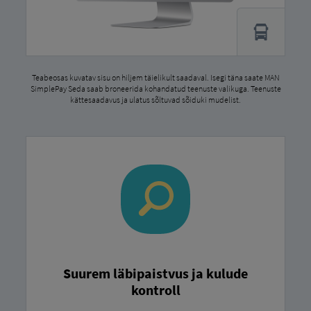
Teabeosas kuvatav sisu on hiljem täielikult saadaval. Isegi täna saate MAN
SimplePay Seda saab broneerida kohandatud teenuste valikuga. Teenuste
kättesaadavus ja ulatus sõltuvad sõiduki mudelist.
Suurem läbipaistvus ja kulude
kontroll