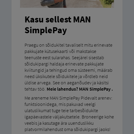
Kasu sellest MAN
SimplePay
Praegu on sõidukitel tavaliselt mitu erinevate
pakkujate kütusekaarti või makstakse
teenuste eest sularahas. Seejärel sisestab
sõidukipargi haldaja erinevate pakkujate
kviitungid ja tehingud oma süsteemi, määrab
need üksikutele sõidukitele ja võrdleb neid
üldise arvega. See on aeganõudev ja käsitsi
tehtav töö.
Meie lahendus? MAN SimplePay .
Me areneme MAN SimplePay Pidevalt arenev:
funktsioonidega, mis pakuvad veelgi
ulatuslikumat tuge teie tarbesõidukite
igapäevastele väljakutsetele. Broneerige kohe
veebis ja kasutage ära uuenduslikku
platvormilahendust oma sõidukipargi jaoks!