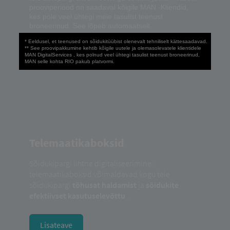
prooviperiood on saadaval kõigile MAN -Kliendid,
kes pole veel ühtegi meie tasulist teenust
broneerinud. See lõpeb automaatselt.
* Eeldusel, et teenused on sõidukitüübist olenevalt tehniliselt kättesaadavad.
** See proovipakkumine kehtib kõigile uutele ja olemasolevatele klientidele
MAN DigitalServices , kes polnud veel ühtegi tasulist teenust broneerinud,
MAN selle kohta RIO pakub platvormi.
Telemaatikaboksid
Sõidukipargi lihtne digitaliseerimine:
telemaatikaboksid võimaldavad kogu teie
sõidukipargi
tõhusat haldamist
ja
sõidukite
efektiivset kasutuselevõttu
.
Lisateave