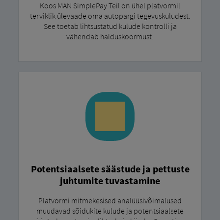
Koos MAN SimplePay Teil on ühel platvormil
terviklik ülevaade oma autopargi tegevuskuludest.
See toetab lihtsustatud kulude kontrolli ja
vähendab halduskoormust.
Potentsiaalsete säästude ja pettuste
juhtumite tuvastamine
Platvormi mitmekesised analüüsivõimalused
muudavad sõidukite kulude ja potentsiaalsete