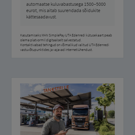
automaatse kuluvabastusega 1500–5000
eurot, mis aitab suurendada sõidukite
kättesaadavust.
Kasutamiseks MAN SimplePay UTA Edenredi kütusekaart peab
olema platvormil digitaalselt salvestatud.
Kontaktivabad tehingud on võimalikud valitud UTA Edenredi
vastuvõtupunktides ja vajavad internetiühendust.