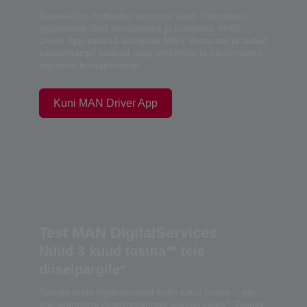
Nutitelefoni digitaalne assistent aitab lihtsustada
igapäevast tööd veoautodes ja bussides. MAN
Driver App saavad autojuhid MAN Veoautod ja teised
kaubamärgid saavad isegi tankimise ja parkimisega
tegeleda kontaktivabalt.
Kuni MAN Driver App
Test MAN DigitalServices
Nüüd 3 kuud tasuta** teie
diiselpargile*
Testige meie digiteenuseid kolm kuud tasuta – iga
teie autopargi diiselmootoriga sõiduki jaoks*. Tasuta