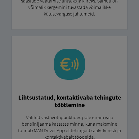
säästude vaatamise lihtsaks ja kiireks. Samuti on
võimalik kergemini tuvastada võimalikke
kütusevarguse juhtumeid.
Lihtsustatud, kontaktivaba tehingute
töötlemine
Valitud vastuvõtupunktides pole enam vaja
bensiinijaama kassasse minna, kuna maksmine
toimub MAN Driver App et tehinguid saaks kiiresti ja
kontaktivabalt töödelda.