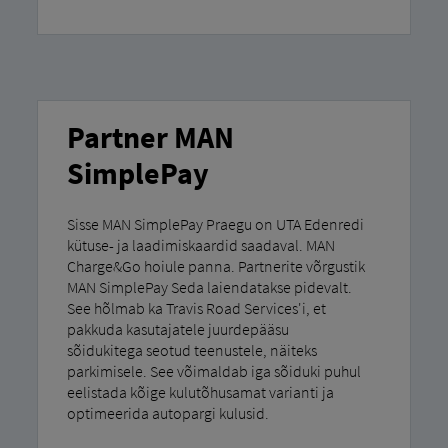
Partner MAN
SimplePay
Sisse MAN SimplePay Praegu on UTA Edenredi
kütuse- ja laadimiskaardid saadaval. MAN
Charge&Go hoiule panna. Partnerite võrgustik
MAN SimplePay Seda laiendatakse pidevalt.
See hõlmab ka Travis Road Services'i, et
pakkuda kasutajatele juurdepääsu
sõidukitega seotud teenustele, näiteks
parkimisele. See võimaldab iga sõiduki puhul
eelistada kõige kulutõhusamat varianti ja
optimeerida autopargi kulusid.