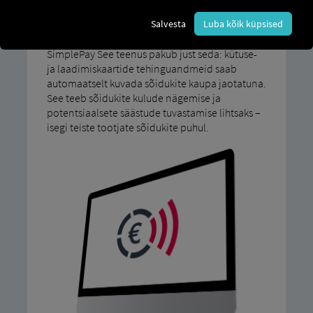
ärikulusid koondatakse, aitab suurendada
Salvesta
Luba kõik küpsised
autopargi haldamise tõhusust ja loob täieliku
läbipaistvuse kõigis protsessides. MAN
SimplePay See teenus pakub just seda: kütuse-
ja laadimiskaartide tehinguandmeid saab
automaatselt kuvada sõidukite kaupa jaotatuna.
See teeb sõidukite kulude nägemise ja
potentsiaalsete säästude tuvastamise lihtsaks –
isegi teiste tootjate sõidukite puhul.