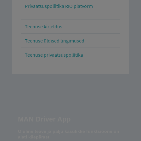
Privaatsuspoliitika RIO platvorm
Teenuse kirjeldus
Teenuse üldised tingimused
Teenuse privaatsuspoliitika
MAN Driver App
Oluline teave ja palju kasulikke funktsioone on
alati käepärast.