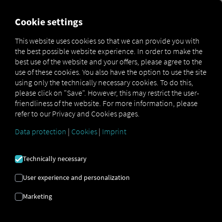
FOR CARRIERS
FOR SHIPPERS
FOR BUSINESS PART
Cookie settings
This website uses cookies so that we can provide you with
the best possible website experience. In order to make the
DOMINIO DE CORREO
best use of the website and your offers, please agree to the
use of these cookies. You also have the option to use the site
ELECTRÓNICO |
using only the technically necessary cookies. To do this,
please click on "Save". However, this may restrict the user-
PROVEEDOR |
friendliness of the website. For more information, please
refer to our Privacy and Cookies pages.
DIGITALIZACIÓN
Data protection
|
Cookies
|
Imprint
Technically necessary
Aquí te explicamos cómo crear tu propio
dominio de correo electrónico de forma
User experience and personalization
rápida y sencilla.
Marketing