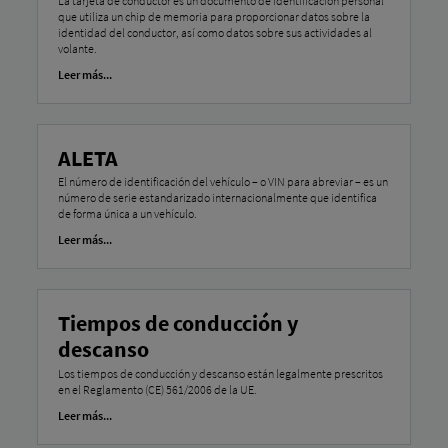
La tarjeta de conductor es un documento de identificación personal
que utiliza un chip de memoria para proporcionar datos sobre la
identidad del conductor, así como datos sobre sus actividades al
volante.
Leer más...
ALETA
El número de identificación del vehículo – o VIN para abreviar – es un
número de serie estandarizado internacionalmente que identifica
de forma única a un vehículo.
Leer más...
Tiempos de conducción y
descanso
Los tiempos de conducción y descanso están legalmente prescritos
en el Reglamento (CE) 561/2006 de la UE.
Leer más...