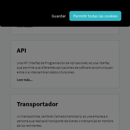
La revisión previa a la salida se refiere a la inspección obligatoria del
vehículo por parte del conductor antes de iniciar el viaje para
Guardar
Permitir todas las cookies
garantizar la seguridad vial y la operatividad del mismo.
Leer más...
API
Una API (Interfaz de Programación de Aplicaciones) es una interfaz
que permite que diferentes aplicaciones de software se comuniquen
entre sí e intercambien datos o funciones.
Leer más...
Transportador
Un transportista, también llamado transitario, es una empresa o
persona que realiza el transporte de bienes o mercancías en nombre
de los remitentes.