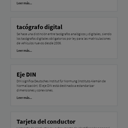
Leer más...
tacógrafo digital
Se hace una distinción entre tacógrafos analógicos y digitales, siendo
los tacógrafos digitales obligatorios por ley para las matriculaciones
de vehículos nuevos desde 2006.
Leer más...
Eje DIN
DIN significa Deutsches Institut für Normung (Instituto Alemán de
Normalización): El eje DIN está destinado a estandarizar
dimensiones y conexiones.
Leer más...
Tarjeta del conductor