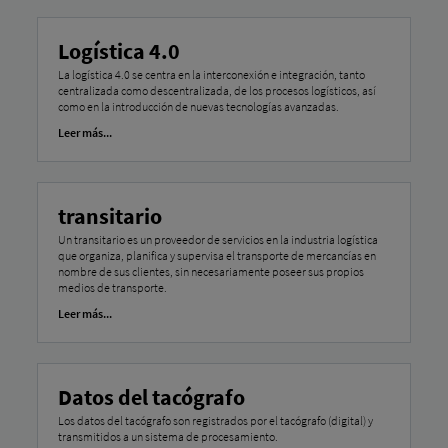
Logística 4.0
La logística 4.0 se centra en la interconexión e integración, tanto
centralizada como descentralizada, de los procesos logísticos, así
como en la introducción de nuevas tecnologías avanzadas.
Leer más...
transitario
Un transitario es un proveedor de servicios en la industria logística
que organiza, planifica y supervisa el transporte de mercancías en
nombre de sus clientes, sin necesariamente poseer sus propios
medios de transporte.
Leer más...
Datos del tacógrafo
Los datos del tacógrafo son registrados por el tacógrafo (digital) y
transmitidos a un sistema de procesamiento.