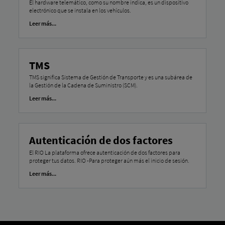
El hardware telemático, como su nombre indica, es un dispositivo
electrónico que se instala en los vehículos.
Leer más...
TMS
TMS significa Sistema de Gestión de Transporte y es una subárea de
la Gestión de la Cadena de Suministro (SCM).
Leer más...
Autenticación de dos factores
El RIO La plataforma ofrece autenticación de dos factores para
proteger tus datos. RIO -Para proteger aún más el inicio de sesión.
Leer más...