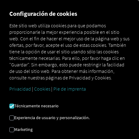
FOR CARRIERS
FOR SHIPPERS
FOR BUSINESS PART
Configuración de cookies
Este sitio web utiliza cookies para que podamos
proporcionarle la mejor experiencia posible en el sitio
GLOSARIO
web. Con el fin de hacer el mejor uso de la página web y sus
ofertas, por favor, acepte el uso de estas cookies. También
tiene la opción de usar el sitio usando sólo las cookies
Aquí encontrarás todas las
técnicamente necesarias. Para ello, por favor haga clic en
"Guardar". Sin embargo, esto puede restringir la facilidad
definiciones de términos
de uso del sitio web. Para obtener más información,
relacionados con temas como: RIO
consulte nuestras páginas de Privacidad y Cookies.
Logística y telemática
Privacidad
|
Cookies
|
Pie de imprenta
Técnicamente necesario
Experiencia de usuario y personalización.
Marketing
comprobación previa a la salida