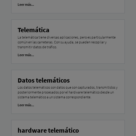
Leer más...
Telemática
La telemática tiene diversas aplicaciones, pero es particularmente
común en las carreteras. Con su ayuda, se pueden recopilar y
transmitir datos de tráfico.
Leer más...
Datos telemáticos
Los datos telemáticos son datos que son capturados, transmitidos y
posteriormente procesados ​​por el hardware telemático desde un
sistema telemático a un sistema correspondiente.
Leer más...
hardware telemático