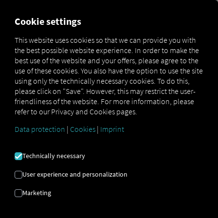
FOR CARRIERS
FOR SHIPPERS
FOR BUSINESS PART
Cookie settings
This website uses cookies so that we can provide you with
the best possible website experience. In order to make the
CONOCIMIENTO
best use of the website and your offers, please agree to the
use of these cookies. You also have the option to use the site
EXPERTO
using only the technically necessary cookies. To do this,
please click on "Save". However, this may restrict the user-
friendliness of the website. For more information, please
refer to our Privacy and Cookies pages.
¡Bienvenido a nuestra
página de conocimiento
experto!
Aquí encontrará todo lo necesario para sacar
Data protection
|
Cookies
|
Imprint
el máximo provecho de nuestras soluciones:
seminarios web, listas de verificación, videos,
testimonios de usuarios, artículos de blog y un
Technically necessary
glosario completo. Descubra
contenido práctico,
valiosos
consejos
y
asesoramiento experto
que le
User experience and personalization
ayudarán a impulsar su negocio.
Marketing