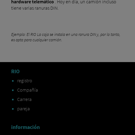
hardware telemático
. Hoy en día, un camión incluso
tiene varias ranuras DIN.
Ejemplo: El RIO La caja se instala en una ranura DIN y, por lo tanto,
es apta para cualquier camión.
RIO
registro
Compañía
Carrera
pareja
información