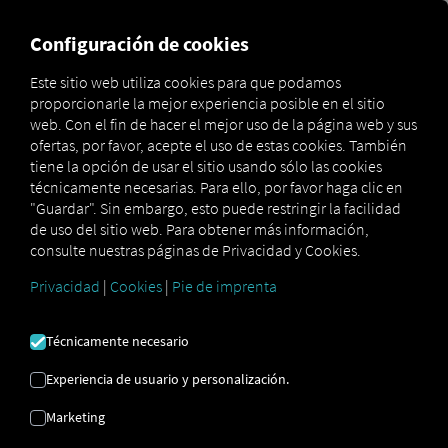
FOR CARRIERS
FOR SHIPPERS
FOR BUSINESS PART
Configuración de cookies
Este sitio web utiliza cookies para que podamos
proporcionarle la mejor experiencia posible en el sitio
Glossar
Was ist ein DIN-Schacht?
web. Con el fin de hacer el mejor uso de la página web y sus
ofertas, por favor, acepte el uso de estas cookies. También
EJE DIN
tiene la opción de usar el sitio usando sólo las cookies
técnicamente necesarias. Para ello, por favor haga clic en
"Guardar". Sin embargo, esto puede restringir la facilidad
de uso del sitio web. Para obtener más información,
¿Qué significa DIN? DIN son las siglas de
Deutsches
consulte nuestras páginas de Privacidad y Cookies.
Institut für Normung (Instituto Alemán de
Normalización)
. La norma DIN está diseñada para
Privacidad
|
Cookies
|
Pie de imprenta
estandarizar dimensiones y conexiones. Un ejemplo
sencillo es la norma DIN para tamaños de papel: los
Técnicamente necesario
tamaños de papel se han estandarizado con
designaciones como DIN A4 y ahora son compatibles
Experiencia de usuario y personalización.
con todas las impresoras y escáneres,
independientemente del fabricante.
Marketing