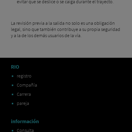
evitar que se deslice o se caiga durante el trayecto.
La revisión previa a la salida no solo es una obligación
legal, sino que también contribuye a su propia seguridad
y a la de los demás usuarios de la vía.
RIO
registro
Compañía
Carrera
pareja
información
Consulta