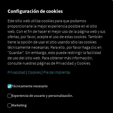
FOR CARRIERS
FOR SHIPPERS
FOR BUSINESS PART
Configuración de cookies
Este sitio web utiliza cookies para que podamos
proporcionarle la mejor experiencia posible en el sitio
Gesetzliche Fahrzeugprüfung: Abfahrtskontrolle
web. Con el fin de hacer el mejor uso de la página web y sus
Glossar
erklärt
ofertas, por favor, acepte el uso de estas cookies. También
tiene la opción de usar el sitio usando sólo las cookies
técnicamente necesarias. Para ello, por favor haga clic en
"Guardar". Sin embargo, esto puede restringir la facilidad
COMPROBACIÓN
de uso del sitio web. Para obtener más información,
consulte nuestras páginas de Privacidad y Cookies.
PREVIA A LA SALIDA
Privacidad
|
Cookies
|
Pie de imprenta
Técnicamente necesario
La
revisión previa a la salida
se refiere a la
inspección
obligatoria por ley que realiza el conductor del
Experiencia de usuario y personalización.
vehículo antes de iniciar un viaje
para garantizar que
esté en condiciones óptimas para circular. Es
Marketing
especialmente importante en el transporte comercial