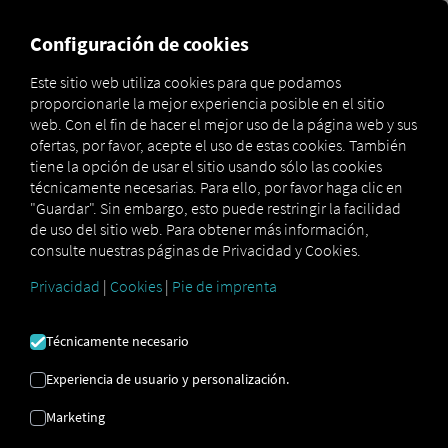
MARKETPLACE
VISIÓN DE
Configuración de cookies
Este sitio web utiliza cookies para que podamos
proporcionarle la mejor experiencia posible en el sitio
Marketplace
Connectors
CO2OPT Connect
web. Con el fin de hacer el mejor uso de la página web y sus
ofertas, por favor, acepte el uso de estas cookies. También
tiene la opción de usar el sitio usando sólo las cookies
técnicamente necesarias. Para ello, por favor haga clic en
"Guardar". Sin embargo, esto puede restringir la facilidad
CONECTAR CO2OPT
de uso del sitio web. Para obtener más información,
consulte nuestras páginas de Privacidad y Cookies.
Privacidad
|
Cookies
|
Pie de imprenta
Integración de un proveedor externo
¿Ya utilizas los servicios de
CO2OPT GmbH
?
Técnicamente necesario
Entonces puedes
ampliar este servicio con
datos de nuestros servicios
. Solo
Experiencia de usuario y personalización.
necesitas acceso a la
plataforma RIO
y una
Marketing
cuenta con
CO2OPT GmbH
.