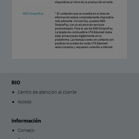
disponibles al inicio de la producción en serie.
MAN SimplePay
* El contenido que se muestra en el área de
información estará completamente disponible
más adelante. Incluso hoy, puedes MAN
SimplePay con un alcance de servicios
personalizado. Para el uso de MAN SimplePay
La tarjeta de combustible UTA Edenred debe
estar almacenada digitalmente en la
plataforma. Las transacciones sin contacto son
posibles en puntos de venta UTA Edenred
seleccionados y requieren conexión a internet.
RIO
Centro de atención al cliente
Acceso
información
Consejo