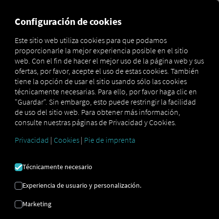
MARKETPLACE
VISIÓN DE
Configuración de cookies
MAN
Este sitio web utiliza cookies para que podamos
proporcionarle la mejor experiencia posible en el sitio
web. Con el fin de hacer el mejor uso de la página web y sus
DIGITALSERVICES
ofertas, por favor, acepte el uso de estas cookies. También
tiene la opción de usar el sitio usando sólo las cookies
técnicamente necesarias. Para ello, por favor haga clic en
¡Comience hoy mismo con
la gestión
"Guardar". Sin embargo, esto puede restringir la facilidad
digital de flotas!
de uso del sitio web. Para obtener más información,
Con los servicios digitales de MAN
consulte nuestras páginas de Privacidad y Cookies.
Optimice la
eficiencia de su flota de
Privacidad
|
Cookies
|
Pie de imprenta
vehículos diésel y eléctricos.
Técnicamente necesario
vehículo
Experiencia de usuario y personalización.
Servicios para la flota de vehículos
Marketing