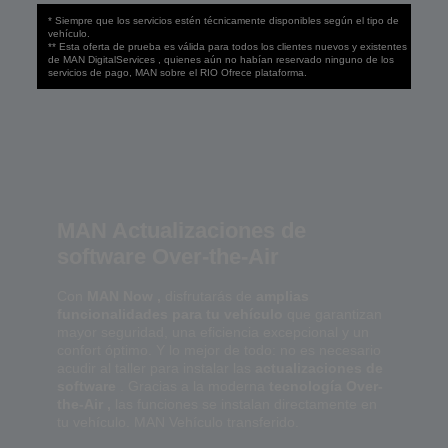
* Siempre que los servicios estén técnicamente disponibles según el tipo de
vehículo.
** Esta oferta de prueba es válida para todos los clientes nuevos y existentes
de MAN DigitalServices , quienes aún no habían reservado ninguno de los
servicios de pago, MAN sobre el RIO Ofrece plataforma.
MAN Actualizaciones de
software Over-the-Air
Con
MAN Now ,
disfrutarás de
amplias
funcionalidades para tu vehículo
que garantizan
mayor seguridad, una eficiencia excepcional y un
confort óptimo. Y lo mejor de todo: no es necesario
acudir al taller para instalar las
actualizaciones de
software
. Gracias a la moderna
tecnología Over-
the-Air ,
las funciones se instalan directamente en
tu vehículo. MAN Vehículo transferido.