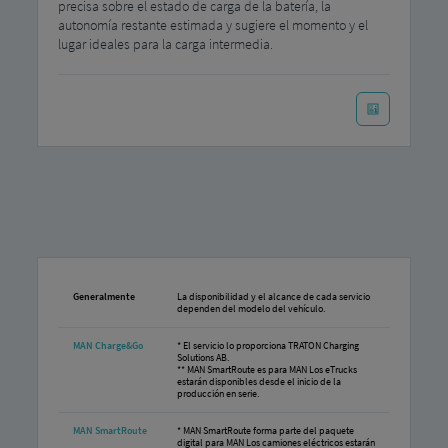
precisa sobre el estado de carga de la batería, la
autonomía restante estimada y sugiere el momento y el
lugar ideales para la carga intermedia.
Generalmente
La disponibilidad y el alcance de cada servicio
dependen del modelo del vehículo.
MAN Charge&Go
* El servicio lo proporciona TRATON Charging
Solutions AB.
** MAN SmartRoute es para MAN Los eTrucks
estarán disponibles desde el inicio de la
producción en serie.
MAN SmartRoute
* MAN SmartRoute forma parte del paquete
digital para MAN Los camiones eléctricos estarán