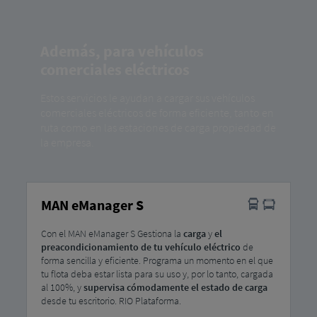
Además, para vehículos
comerciales eléctricos
Estos servicios le ayudan a cargar sus vehículos
comerciales eléctricos de forma eficiente, tanto en
ruta como en las estaciones de carga propiedad de
la empresa.
MAN eManager S
Con el MAN eManager S Gestiona la
carga
y
el
preacondicionamiento de tu vehículo eléctrico
de
forma sencilla y eficiente. Programa un momento en el que
tu flota deba estar lista para su uso y, por lo tanto, cargada
al 100%, y
supervisa cómodamente el estado de carga
desde tu escritorio. RIO Plataforma.