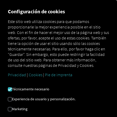
MARKETPLACE
VISIÓN DE
Configuración de cookies
Este sitio web utiliza cookies para que podamos
proporcionarle la mejor experiencia posible en el sitio
Marketplace
Connectors
IDHA Connect
web. Con el fin de hacer el mejor uso de la página web y sus
ofertas, por favor, acepte el uso de estas cookies. También
tiene la opción de usar el sitio usando sólo las cookies
técnicamente necesarias. Para ello, por favor haga clic en
"Guardar". Sin embargo, esto puede restringir la facilidad
IDHA CONNECT
de uso del sitio web. Para obtener más información,
consulte nuestras páginas de Privacidad y Cookies.
Privacidad
|
Cookies
|
Pie de imprenta
Integración de un proveedor externo
¿Utiliza el
IDHA Online Service
de
IDHA
Técnicamente necesario
Sweden AB
? Entonces puede
mejorarlo
con datos de nuestros servicios
. Solo
Experiencia de usuario y personalización.
necesita acceso a la
plataforma RIO
y una
Marketing
cuenta con
IDHA Sweden AB
.