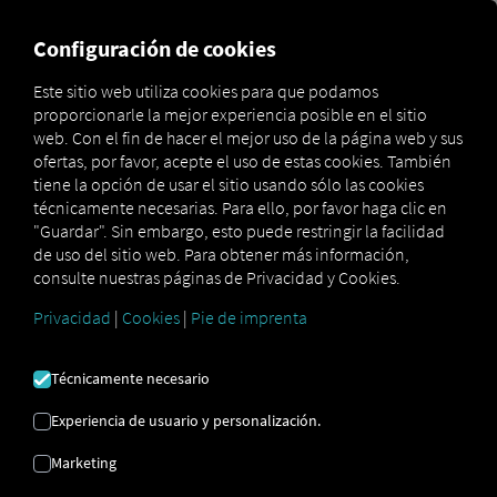
MARKETPLACE
VISIÓN DE
Configuración de cookies
Este sitio web utiliza cookies para que podamos
proporcionarle la mejor experiencia posible en el sitio
Marketplace
Connectors
Kögel Connect
web. Con el fin de hacer el mejor uso de la página web y sus
ofertas, por favor, acepte el uso de estas cookies. También
tiene la opción de usar el sitio usando sólo las cookies
técnicamente necesarias. Para ello, por favor haga clic en
"Guardar". Sin embargo, esto puede restringir la facilidad
KÖGEL CONECTAR
de uso del sitio web. Para obtener más información,
consulte nuestras páginas de Privacidad y Cookies.
Privacidad
|
Cookies
|
Pie de imprenta
Integración de un proveedor externo
¿Tiene remolques de nuestro socio
Kögel
en su
Técnicamente necesario
flota? Conéctelos directamente a la
plataforma
RIO
y visualice su ubicación en el
mapa RIO
.
Experiencia de usuario y personalización.
Solo necesita una cuenta
RIO
y al menos un
Marketing
remolque compatible.