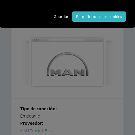
En nuestras
instrucciones paso a paso
encontrará una explicación sobre cómo
Guardar
Permitir todas las cookies
conectar fácilmente sus vehículos usted
mismo
.
Tipo de conexión:
En detalle
Proveedor:
MAN Truck & Bus