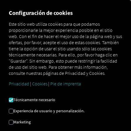
MARKETPLACE
VISIÓN DE
Configuración de cookies
Este sitio web utiliza cookies para que podamos
proporcionarle la mejor experiencia posible en el sitio
MAN
MAN
web. Con el fin de hacer el mejor uso de la página web y sus
Marketplace
Connectors
DigitalServices
Connect
ofertas, por favor, acepte el uso de estas cookies. También
tiene la opción de usar el sitio usando sólo las cookies
técnicamente necesarias. Para ello, por favor haga clic en
"Guardar". Sin embargo, esto puede restringir la facilidad
de uso del sitio web. Para obtener más información,
MAN CONECTAR
consulte nuestras páginas de Privacidad y Cookies.
Privacidad
|
Cookies
|
Pie de imprenta
Integración de un proveedor externo
Técnicamente necesario
¿Tiene vehículos
MAN
en su flota?
Conéctelos directamente a la
plataforma
Experiencia de usuario y personalización.
RIO
y visualice su ubicación en el
mapa RIO
Marketing
. Solo necesita una cuenta
RIO
y al menos
un vehículo compatible
.