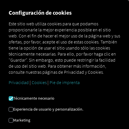
MARKETPLACE
VISIÓN DE
Configuración de cookies
Este sitio web utiliza cookies para que podamos
proporcionarle la mejor experiencia posible en el sitio
Marketplace
Connectors
Scania Connect
web. Con el fin de hacer el mejor uso de la página web y sus
ofertas, por favor, acepte el uso de estas cookies. También
tiene la opción de usar el sitio usando sólo las cookies
técnicamente necesarias. Para ello, por favor haga clic en
"Guardar". Sin embargo, esto puede restringir la facilidad
SCANIA CONECTAR
de uso del sitio web. Para obtener más información,
consulte nuestras páginas de Privacidad y Cookies.
Privacidad
|
Cookies
|
Pie de imprenta
Integración de un proveedor externo
¿Tiene vehículos
Scania
en su flota?
Técnicamente necesario
Conéctelos directamente a la
plataforma
RIO
y visualice su ubicación en el
mapa RIO
Experiencia de usuario y personalización.
. Solo necesita una cuenta
RIO
y al menos
Marketing
un vehículo compatible
.