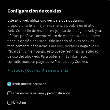
MARKETPLACE
VISIÓN DE
Configuración de cookies
Este sitio web utiliza cookies para que podamos
proporcionarle la mejor experiencia posible en el sitio
Marketplace
Connectors
SHIPPEO Connect
web. Con el fin de hacer el mejor uso de la página web y sus
ofertas, por favor, acepte el uso de estas cookies. También
tiene la opción de usar el sitio usando sólo las cookies
técnicamente necesarias. Para ello, por favor haga clic en
"Guardar". Sin embargo, esto puede restringir la facilidad
CONEXIÓN SHIPPEO
de uso del sitio web. Para obtener más información,
consulte nuestras páginas de Privacidad y Cookies.
Privacidad
|
Cookies
|
Pie de imprenta
Integración de un proveedor externo
¿Ya utilizas los servicios de nuestro socio
Técnicamente necesario
SHIPPEO SAS
? Entonces puedes
ampliar
este servicio con datos de nuestros
Experiencia de usuario y personalización.
servicios
. Solo necesitas acceso a la
Marketing
plataforma RIO
y una cuenta con
SHIPPEO SAS
.