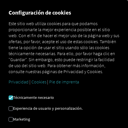
MARKETPLACE
VISIÓN DE
Configuración de cookies
Este sitio web utiliza cookies para que podamos
proporcionarle la mejor experiencia posible en el sitio
Marketplace
Connectors
Transporeon Connect
web. Con el fin de hacer el mejor uso de la página web y sus
ofertas, por favor, acepte el uso de estas cookies. También
tiene la opción de usar el sitio usando sólo las cookies
técnicamente necesarias. Para ello, por favor haga clic en
"Guardar". Sin embargo, esto puede restringir la facilidad
CONEXIÓN
de uso del sitio web. Para obtener más información,
consulte nuestras páginas de Privacidad y Cookies.
TRANSPOREON
Privacidad
|
Cookies
|
Pie de imprenta
Integración de un proveedor externo
Técnicamente necesario
¿Ya utilizas los servicios de nuestro socio
Experiencia de usuario y personalización.
Transporeon
? Entonces puedes
ampliar
este servicio con datos de nuestros
Marketing
servicios
. Solo necesitas acceso a la