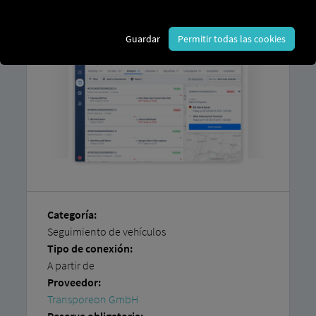
plataforma RIO
y una cuenta
de
Transporeon
.
Guardar
Permitir todas las cookies
Categoría:
Seguimiento de vehículos
Tipo de conexión:
A partir de
Proveedor:
Transporeon GmbH