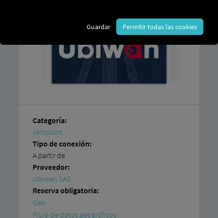
Guardar
Permitir todas las cookies
Categoría:
vehículos
Tipo de conexión:
A partir de
Proveedor:
Ubiwan SAS
Reserva obligatoria:
Geo
Flujo de datos geográficos