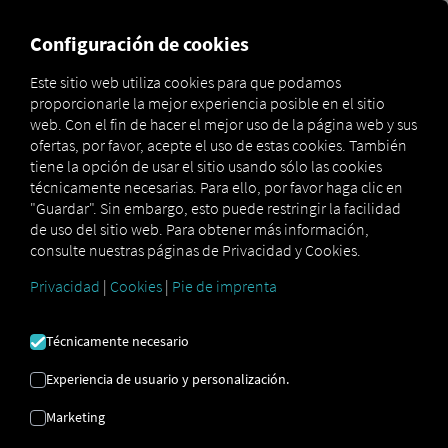
MARKETPLACE
VISIÓN DE
Configuración de cookies
Este sitio web utiliza cookies para que podamos
proporcionarle la mejor experiencia posible en el sitio
Marketplace
Connectors
Ubiwan Connect
web. Con el fin de hacer el mejor uso de la página web y sus
ofertas, por favor, acepte el uso de estas cookies. También
tiene la opción de usar el sitio usando sólo las cookies
técnicamente necesarias. Para ello, por favor haga clic en
"Guardar". Sin embargo, esto puede restringir la facilidad
UBISOFT CONNECT
de uso del sitio web. Para obtener más información,
consulte nuestras páginas de Privacidad y Cookies.
Privacidad
|
Cookies
|
Pie de imprenta
Integración de un proveedor externo
¿Ya utilizas los servicios de
Ubiwan SAS
?
Técnicamente necesario
Entonces puedes
ampliar este servicio con
datos de nuestros servicios
. Solo
Experiencia de usuario y personalización.
necesitas acceso a la
plataforma RIO
y una
Marketing
cuenta
Ubiwan SAS
.