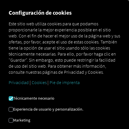
MARKETPLACE
VISIÓN DE
Configuración de cookies
Este sitio web utiliza cookies para que podamos
proporcionarle la mejor experiencia posible en el sitio
Marketplace
Connectors
Volvo Connect
web. Con el fin de hacer el mejor uso de la página web y sus
ofertas, por favor, acepte el uso de estas cookies. También
tiene la opción de usar el sitio usando sólo las cookies
técnicamente necesarias. Para ello, por favor haga clic en
"Guardar". Sin embargo, esto puede restringir la facilidad
VOLVO CONECTAR
de uso del sitio web. Para obtener más información,
consulte nuestras páginas de Privacidad y Cookies.
Privacidad
|
Cookies
|
Pie de imprenta
Integración de un proveedor externo
¿Tiene vehículos
Volvo
en su flota?
Técnicamente necesario
Conéctelos directamente a la
plataforma
RIO
y visualice su ubicación en el
mapa RIO
Experiencia de usuario y personalización.
. Solo necesita una cuenta
RIO
y al menos
Marketing
un vehículo compatible
.