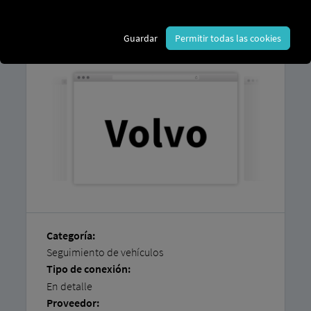
En nuestras
instrucciones paso a paso
encontrará una explicación sobre cómo
conectar fácilmente sus vehículos usted
Guardar
Permitir todas las cookies
mismo
.
Categoría:
Seguimiento de vehículos
Tipo de conexión:
En detalle
Proveedor: