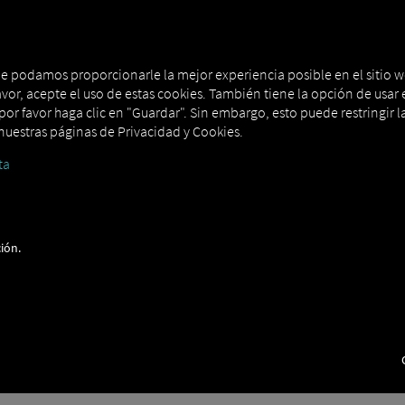
 CONJUNTO
MAN DIGITALSERVICES
CONNECTORS
que podamos proporcionarle la mejor experiencia posible en el sitio w
avor, acepte el uso de estas cookies. También tiene la opción de usar e
or favor haga clic en "Guardar". Sin embargo, esto puede restringir la
uestras páginas de Privacidad y Cookies.
ta
ión.