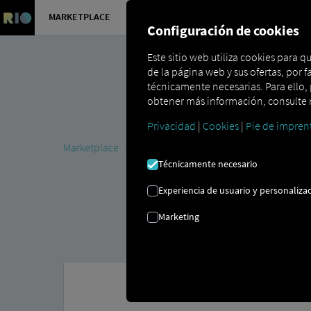
MARKETPLACE
VISIÓN DE
Configuración de cookies
Este sitio web utiliza cookies para 
de la página web y sus ofertas, por f
técnicamente necesarias. Para ello, p
obtener más información, consulte n
Privacidad
|
Cookies
|
Pie de impren
Marketplace
MAN DigitalServices
MAN Charge&Go
Técnicamente necesario
Experiencia de usuario y personalizac
Marketing