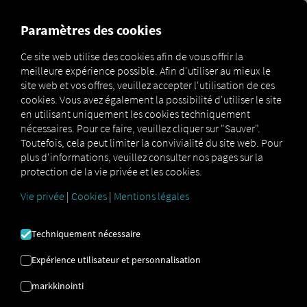
FOR CARRIERS
FOR SHIPPERS
FOR BUSINESS PART
Paramètres des cookies
Ce site web utilise des cookies afin de vous offrir la
meilleure expérience possible. Afin d'utiliser au mieux le
FAQ
site web et vos offres, veuillez accepter l'utilisation de ces
cookies. Vous avez également la possibilité d'utiliser le site
en utilisant uniquement les cookies techniquement
nécessaires. Pour ce faire, veuillez cliquer sur "Sauver".
Tout ce que vous devez savoir et prendre en
Toutefois, cela peut limiter la convivialité du site web. Pour
compte concernant la transition.
plus d'informations, veuillez consulter nos pages sur la
protection de la vie privée et les cookies.
Vie privée
|
Cookies
|
Mentions légales
La conformité sera-t-elle introduite avec
l'introduction de Compliant M Aboli?
Techniquement nécessaire
Non, le service Compliant ne sera ni interrompu ni résilié
pour les réservations existantes. Cependant, il ne sera
Expérience utilisateur et personnalisation
plus possible de réserver à nouveau les produits de la
gamme Compliant actuelle à partir du 17 octobre 2023. À
markkinointi
partir de cette date, vous pouvez Marketplace Compliant