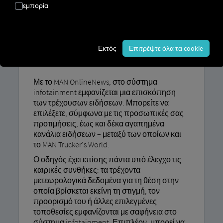
εμπορία
ONLINENEWS
Τελευταία νέα και μετεωρολογική
Εκτός
Επιτρέψτε όλα τα cookie
υπηρεσία
Με το MAN OnlineNews, στο σύστημα
infotainment εμφανίζεται μια επισκόπηση
των τρέχουσων ειδήσεων. Μπορείτε να
επιλέξετε, σύμφωνα με τις προσωπικές σας
προτιμήσεις, έως και δέκα αγαπημένα
κανάλια ειδήσεων – μεταξύ των οποίων και
το MAN Trucker's World.
Ο οδηγός έχει επίσης πάντα υπό έλεγχο τις
καιρικές συνθήκες: τα τρέχοντα
μετεωρολογικά δεδομένα για τη θέση στην
οποία βρίσκεται εκείνη τη στιγμή, τον
προορισμό του ή άλλες επιλεγμένες
τοποθεσίες εμφανίζονται με σαφήνεια στο
σύστημα infotainment. Επιπλέον, μπορεί να