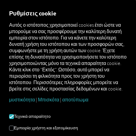
MARKETPLACE
ΕΠΙΣΚΌΠ
Ρυθμίσεις cookie
Αυτός ο ιστότοπος χρησιμοποιεί cookies έτσι ώστε να
μπορούμε να σας προσφέρουμε την καλύτερη δυνατή
MAN
MAN
MAN
εμπειρία στον ιστότοπο. Για να κάνετε την καλύτερη
Marketplace
DigitalServices
Now
OnlineNews
δυνατή χρήση του ιστότοπου και των προσφορών σας,
συμφωνήστε με τη χρήση αυτών των cookie. Έχετε
επίσης τη δυνατότητα να χρησιμοποιήσετε τον ιστότοπο
χρησιμοποιώντας μόνο τα τεχνικά απαραίτητα cookie.
Κάντε κλικ στο "Εκτός". Ωστόσο, αυτό μπορεί να
Η εγγραφή στο MAN OnlineNews είναι
περιορίσει τη φιλικότητα προς τον χρήστη του
δωρεάν.
ιστότοπου. Περισσότερες πληροφορίες μπορείτε να
βρείτε στις σελίδες προστασίας δεδομένων και cookie.
μυστικότητα
|
Μπισκότα
|
αποτύπωμα
Εγγραφείτε και κάντε κράτηση τώρα
Τεχνικά απαραίτητο
Εμπειρία χρήστη και εξατομίκευση
MAN