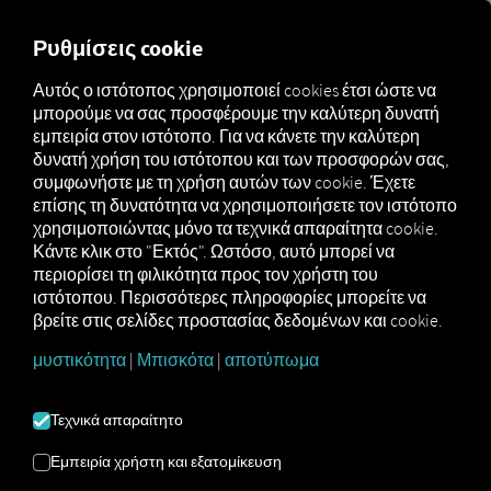
MARKETPLACE
ΕΠΙΣΚΌΠ
Ρυθμίσεις cookie
Αυτός ο ιστότοπος χρησιμοποιεί cookies έτσι ώστε να
μπορούμε να σας προσφέρουμε την καλύτερη δυνατή
Marketplace
MAN DigitalServices
MAN SmartRoute
εμπειρία στον ιστότοπο. Για να κάνετε την καλύτερη
δυνατή χρήση του ιστότοπου και των προσφορών σας,
συμφωνήστε με τη χρήση αυτών των cookie. Έχετε
επίσης τη δυνατότητα να χρησιμοποιήσετε τον ιστότοπο
χρησιμοποιώντας μόνο τα τεχνικά απαραίτητα cookie.
Το MAN SmartRoute αποτελεί μέρος του
Κάντε κλικ στο "Εκτός". Ωστόσο, αυτό μπορεί να
ψηφιακού πακέτου για τα μοντέλα MAN eTGX
περιορίσει τη φιλικότητα προς τον χρήστη του
και eTGS και, κατά την έναρξη της σειριακής
ιστότοπου. Περισσότερες πληροφορίες μπορείτε να
βρείτε στις σελίδες προστασίας δεδομένων και cookie.
παραγωγής, θα είναι αρχικά διαθέσιμο σε
περιορισμένο βαθμό. Η πλήρης
μυστικότητα
|
Μπισκότα
|
αποτύπωμα
διαθεσιμότητα αναμένεται κατά τη διάρκεια
του έτους 2026.
Τεχνικά απαραίτητο
Εμπειρία χρήστη και εξατομίκευση