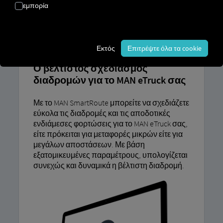
εμπορία
MAN
SMARTROUTE
Εκτός
Επιτρέψτε όλα τα cookie
Ο βέλτιστος σχεδιασμός
διαδρομών για το MAN eTruck σας
Με το MAN SmartRoute μπορείτε να σχεδιάζετε
εύκολα τις διαδρομές και τις αποδοτικές
ενδιάμεσες φορτώσεις για το MAN eTruck σας,
είτε πρόκειται για μεταφορές μικρών είτε για
μεγάλων αποστάσεων. Με βάση
εξατομικευμένες παραμέτρους, υπολογίζεται
συνεχώς και δυναμικά η βέλτιστη διαδρομή.