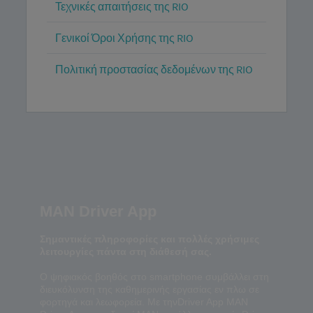
Τεχνικές απαιτήσεις της RIO
Γενικοί Όροι Χρήσης της RIO
Πολιτική προστασίας δεδομένων της RIO
MAN Driver App
Σημαντικές πληροφορίες και πολλές χρήσιμες
λειτουργίες πάντα στη διάθεσή σας.
Ο ψηφιακός βοηθός στο smartphone συμβάλλει στη
διευκόλυνση της καθημερινής εργασίας εν πλω σε
φορτηγά και λεωφορεία. Με τηνDriver App MAN