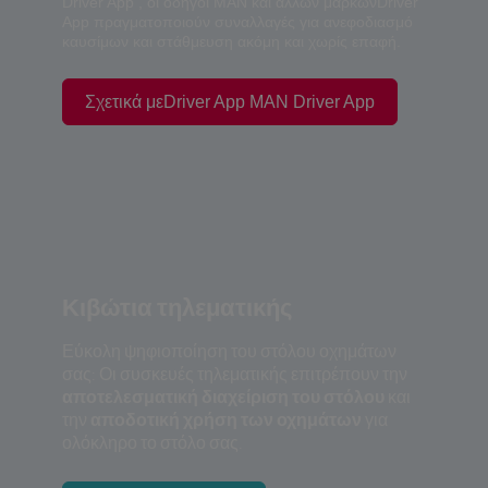
Driver App , οι οδηγοί MAN και άλλων μαρκώνDriver
App πραγματοποιούν συναλλαγές για ανεφοδιασμό
καυσίμων και στάθμευση ακόμη και χωρίς επαφή.
Σχετικά μεDriver App MAN Driver App
Κιβώτια τηλεματικής
Εύκολη ψηφιοποίηση του στόλου οχημάτων
σας: Οι συσκευές τηλεματικής επιτρέπουν την
αποτελεσματική διαχείριση του στόλου
και
την
αποδοτική χρήση των οχημάτων
για
ολόκληρο το στόλο σας.