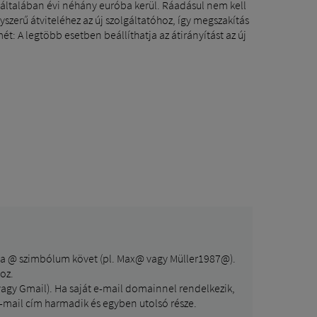
 általában évi néhány euróba kerül. Ráadásul nem kell
szerű átviteléhez az új szolgáltatóhoz, így megszakítás
t: A legtöbb esetben beállíthatja az átirányítást az új
et a @ szimbólum követ (pl. Max@ vagy Müller1987@).
oz.
 vagy Gmail). Ha saját e-mail domainnel rendelkezik,
-mail cím harmadik és egyben utolsó része.