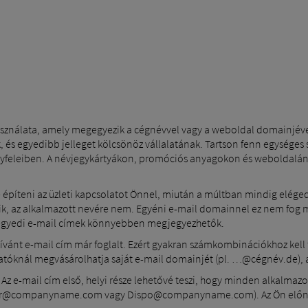
sználata, amely megegyezik a cégnévvel vagy a weboldal domainjéve
, és egyedibb jelleget kölcsönöz vállalatának. Tartson fenn egységes 
ügyfeleiben. A névjegykártyákon, promóciós anyagokon és weboldalán
é építeni az üzleti kapcsolatot Önnel, miután a múltban mindig elégede
ik, az alkalmazott nevére nem. Egyéni e-mail domainnel ez nem fog 
z egyedi e-mail címek könnyebben megjegyezhetők.
kívánt e-mail cím már foglalt. Ezért gyakran számkombinációkhoz kel
tatóknál megvásárolhatja saját e-mail domainjét (pl. …@cégnév.de), a
. Az e-mail cím első, helyi része lehetővé teszi, hogy minden alkalma
er@companyname.com vagy Dispo@companyname.com). Az Ön előnye: 