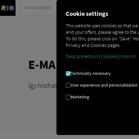
FOR CARRIERS
FOR SHIPPERS
FOR BUSINESS PART
Cookie settings
This website uses cookies so that we
and your offers, please agree to the 
To do this, please click on "Save". H
Privacy and Cookies pages.
Data protection
|
Cookies
|
Imprint
E-MAIL DOMAIN | SZ
Technically necessary
Így hozhatod létre gyorsan és egyszerűe
User experience and personalization
Marketing