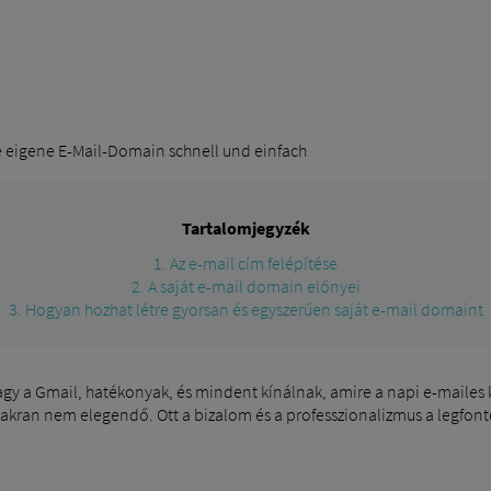
re eigene E-Mail-Domain schnell und einfach
Tartalomjegyzék
1. Az e-mail cím felépítése
2. A saját e-mail domain előnyei
3. Hogyan hozhat létre gyorsan és egyszerűen saját e-mail domaint
vagy a Gmail, hatékonyak, és mindent kínálnak, amire a napi e-maile
yakran nem elegendő. Ott a bizalom és a professzionalizmus a legfon