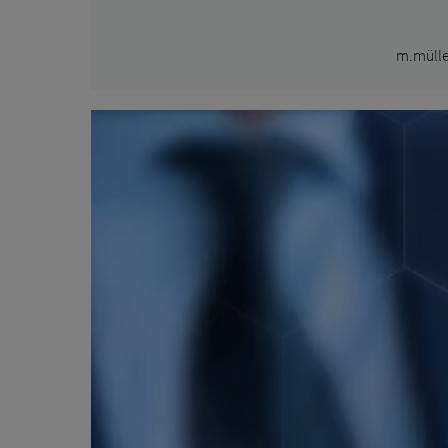
m.müll