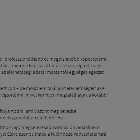
l, professzionálisabb és megbízhatóbb képet teremt.
stílust minden kapcsolattartási lehetőségnél, hogy
 az elérhetőségi adatai mostantól egységes egészet
tt volt – de most nem találja az elérhetőségeit az e-
megtörténni, mivel könnyen megtalálhatják a korábbi
l folyamodni, ami viszont még kevésbé
mely garantáltan elérhető lesz.
zotthoz vagy megkereséstípushoz külön postafiókot
Előre azonosíthatja a különböző kapcsolattartási