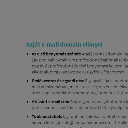
Saját e-mail domain előnyei
Az első benyomás számít:
A saját e-mail domain ha
Egy dedikált e-mail cím professzionálisabbnak tűnik
pozitív és professzionális első benyomást keltsen 
alkotnak, megakadályozva az ügyfelek félreértését.
Emlékezetes és egyedi név:
Egy ügyfél újra szeretn
mail archívumában, mert csak a cég nevére emléksz
üzleti kapcsolatokból származó régi üzeneteket. A
A kívánt e-mail cím:
Sok ingyenes szolgáltatónál a 
professzionálisnak tűnik. Különböző tárhelyszolgál
Több postafiók:
Így több postafiókot is létrehozhat
hozzon létre (pl. Info@companyname.com, D.Müll