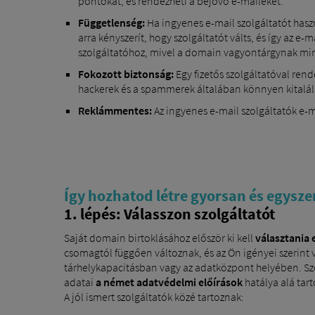
pontokat, és rendezheti a bejövő e-maileket.
Függetlenség:
Ha ingyenes e-mail szolgáltatót haszn
arra kényszerít, hogy szolgáltatót válts, és így az 
szolgáltatóhoz, mivel a domain vagyontárgynak minő
Fokozott biztonság:
Egy fizetős szolgáltatóval re
hackerek és a spammerek általában könnyen kitalál
Reklámmentes:
Az ingyenes e-mail szolgáltatók e-m
Így hozhatod létre gyorsan és egysze
1. lépés: Válasszon szolgáltatót
Saját domain birtoklásához először ki kell
választania 
csomagtól függően változnak, és az Ön igényei szerint
tárhelykapacitásban vagy az adatközpont helyében. Szo
adatai
a német adatvédelmi előírások
hatálya alá tar
A jól ismert szolgáltatók közé tartoznak: