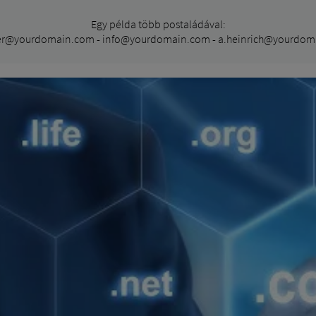
Egy példa több postaládával:
er@yourdomain.com - info@yourdomain.com - a.heinrich@yourdom