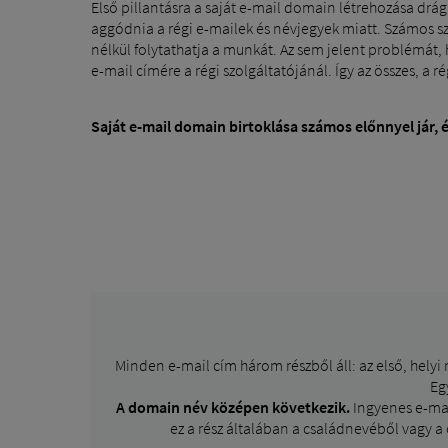
Első pillantásra a saját e-mail domain létrehozása dr
aggódnia a régi e-mailek és névjegyek miatt. Számos szo
nélkül folytathatja a munkát. Az sem jelent problémát, h
e-mail címére a régi szolgáltatójánál. Így az összes, a r
Saját e-mail domain birtoklása számos előnnyel jár,
Minden e-mail cím három részből áll: az első, hely
Eg
A domain név középen következik.
Ingyenes e-mail
ez a rész általában a családnevéből vagy a 