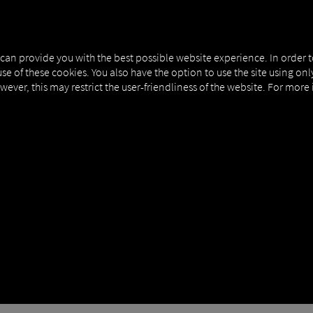
NERS
EXPERT KNOWLEDGE
DEMO
 can provide you with the best possible website experience. In order 
use of these cookies. You also have the option to use the site using on
owever, this may restrict the user-friendliness of the website. For more
OLGÁLTATÓ | DIGITALIZÁL
n a saját e-mail domainedet.