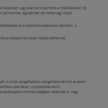
ínálatukat, vagy akár be is szüntetik a működésüket. Ez
-mail domainnel, egyszerűen átviheted egy másik
thalászattal és a hackertámadásokkal szemben. A
 és professzionálisatlan hatást kelthetnek.
ét. A kínált szolgáltatások szolgáltatónként és az adott
ostafiókok számában, a postaládánkénti
y az adatközpont Németországban található-e, hogy