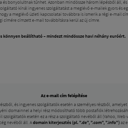
ága és bonyolultnak tűnhet. Azonban mindössze három lépésből áll, és
lgáltató kínál ingyenes szolgáltatást a meglévő e-mailek gyors és egy
ogy a meglévő üzleti kapcsolatai továbbra is ismerik a régi e-mail címé
égi címére címzett e-mail továbbításra kerül az új címre.
 és könnyen beállítható – mindezt mindössze havi néhány euróért.
Az e-mail cím felépítése
i részből, és ingyenes szolgáltatók esetén a személyes részből, amely
yéni domainnel a helyi rész módosítható több postafiók létrehozásáh
 szolgáltatók esetén ez a rész a szolgáltató nevéből áll (Yahoo, Web
cég nevéből áll. A
domain kiterjesztés (pl. ".de", ".com", ".info")
az e