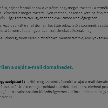
álsz, sajnos fennáll annak a veszélye, hogy megváltoztatják a termékk
e-mail címedet is megváltoztatd. Ilyen esetben, ha rendelkezel saját e
sül. Így garantáltan ugyanaz az e-mail címed lesz véglegesen.
ndelkező dedikált e-mail domain kevésbé sebezhető a spammel, az ada
ható és nem védett ingyenes e-mail címeket céloznak meg.
ail címei gyakran olyan hirdetésekkel vannak társítva, amelyek zavaró
rűen a saját e-mail domainedet.
egy szolgáltatót
, akitől meg szeretné vásárolni a saját e-mail domainj
 választhatók ki. A csomagok például eltérőek lehetnek az elérhető p
lgáltató kiválasztásakor különös figyelmet kell fordítania arra, hog
tozzanak.