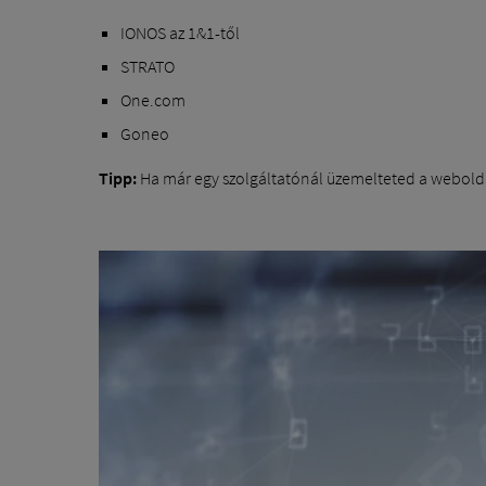
IONOS az 1&1-től
STRATO
One.com
Goneo
Tipp:
Ha már egy szolgáltatónál üzemelteted a webolda