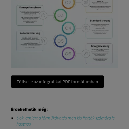
Töltse le az infografikát PDF formátumban
Érdekelhetik még:
5 ok, amiért a járműkövetés még kis flották számára is
hasznos