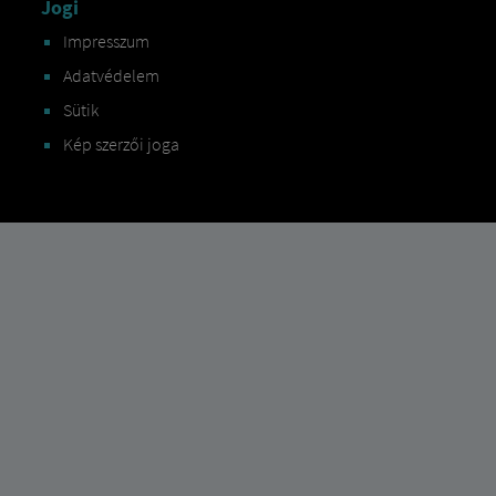
Jogi
Impresszum
Adatvédelem
Sütik
Kép szerzői joga