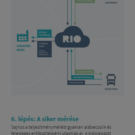
6. lépés: A siker mérése
Sajnos a teljesítménymérést gyakran alábecsülik és
felesleges erőfeszítésként utasítják el. A kidolgozott