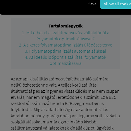
Blog
Transportunternehmen: Der 6-Schritte-Plan zur
Save
Allow all cooki
erfolgreichen Prozessoptimierung
Tartalomjegyzék
1. Mit érhet el a szállítmányozási vállalatánál a
folyamatok optimalizálásával?
2. A sikeres folyamatoptimalizálás 6 lépéses terve
3. Folyamatoptimalizálás automatizálással
4. Az ideális időpont a szállítási folyamatok
optimalizálására
Az aznapi kiszállítás számos végfelhasználó számára
nélkülözhetetlenné vált. A teljes körű szállítási
átláthatóság és az ingyenes visszaküldés már nem csupán
elvárás, hanem magától értetődőnek is számít. Ez a B2C
szektorból származó trend a B2B szegmensben is
folytatódik: Míg az átláthatóság és az automatizálás
korábban néhány iparági óriás privilégiuma volt, ezeket a
szolgáltatásokat ma már egyre inkább kisebb
szállítmányozási vállalatoknak kínálják üzleti ügyfeleik