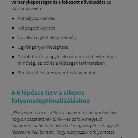
versenyképességet és a fokozott növekedést
az
alábbiak révén:
Költségcsökkentés
Költségcsökkentés
Növekvő ügyfél-elégedettség
Ügyféligények kielégítése
Többletérték az ügyfelek számára a teljesítmény, a
minőség, az idő és a költségek tekintetében
Strukturált és stresszmentes folyamatok
A 6 lépéses terv a sikeres
folyamatoptimalizáláshoz
„Első pillantásra a szállítási folyamatok optimalizálása
nagyon összetettnek tűnik – és az is. A meglévő
folyamatokat holisztikusan kell megvizsgálni, és egyedi
lépésekre kell bontani, hogy kibogozzuk a folyamatos