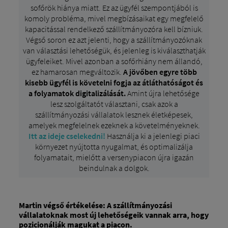
sofőrök hiánya miatt. Ez az ügyfél szempontjából is
komoly probléma, mivel megbízásaikat egy megfelelő
kapacitással rendelkező szállítmányozóra kell bízniuk.
Végső soron ez azt jelenti, hogy a szállítmányozóknak
van választási lehetőségük, és jelenleg is kiválaszthatják
ügyfeleiket. Mivel azonban a sofőrhiány nem állandó,
ez hamarosan megváltozik.
A jövőben egyre több
kisebb ügyfél is követelni fogja az átláthatóságot és
a folyamatok digitalizálását.
Amint újra lehetősége
lesz szolgáltatót választani, csak azok a
szállítmányozási vállalatok lesznek életképesek,
amelyek megfelelnek ezeknek a követelményeknek.
Itt az ideje cselekedni!
Használja ki a jelenlegi piaci
környezet nyújtotta nyugalmat, és optimalizálja
folyamatait, mielőtt a versenypiacon újra igazán
beindulnak a dolgok.
Martin végső értékelése: A szállítmányozási
vállalatoknak most új lehetőségeik vannak arra, hogy
pozicionálják magukat a piacon.