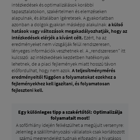
intézkedések és optimalizálások korábbi
tapasztalatokon, szakértelmen és elemzéseken
alapulnak, és általában ígéretesek. A gyakorlatban
azonban a dolgok gyakran másképp alakulnak:
a külső
hatások vagy változások megakadályozhatják, hogy az
intézkedések elérjék a kívánt célt.
Ezért, ha az
eredményeket nem vizsgálják felül rendszeresen,
lényeges információk veszhetnek el. A „rendszeresen” itt
kulcsszó: az intézkedések kezdetben hatékonyak
lehetnek, de a piaci fejlemények miatt hosszú távon
előfordulhat, hogy nem azok.
A teljesítménymérés
eredményeitől függően a folyamatokat ezekhez a
fejleményekhez kell igazítani, és folyamatosan
fejleszteni kell.
Egy különleges tipp a szakértőtől: Optimalizálja
folyamatait most!
A sofőrhiány idején felkészülhet a megújult versenyre:
Jelenleg a szállítmányozási vállalatok csak korlátozott
számú megrendelést tudnak elfogadni a hivatásos