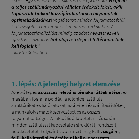
káoszt. Egy realisztikus és sikeres koncepció titka:
vonja be
a teljes szállítmányozási vállalat érdekelt feleit, akik
tapasztalataikkal hozzájárulhatnak a folyamatok
optimalizálásához!
Végső soron minden folyamatot felül
kell vizsgálni a maximális siker elérése érdekében. A
folyamatoptimalizálást mindig az adott helyzethez kell
igazítani – azonban
hat alapvető lépést feltétlenül bele
kell foglalni:
”
- Martin Schacherl
1. lépés: A jelenlegi helyzet elemzése
Az első lépés
az összes releváns témakör áttekintése:
ez
magában foglalja például a jelenlegi szállítási
struktúrákat és hálózatokat, az átviteli és szállítási időket,
a munkafolyamatok szervezését és az összes
folyamatköltséget. Az aktuális állapotelemzés során
minden szállítással kapcsolatos struktúrát, rendszert,
adatkészletet, helyszínt és partnert meg kell
vizsgálni,
felül kell vizsgálni és értékelni kell a lehetséges