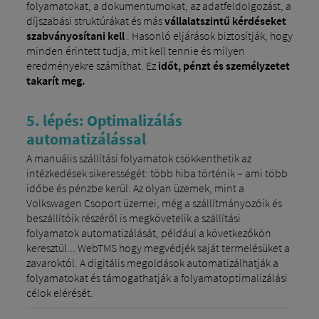
folyamatokat, a dokumentumokat, az adatfeldolgozást, a
díjszabási struktúrákat és más
vállalatszintű kérdéseket
szabványosítani kell
. Hasonló eljárások biztosítják, hogy
minden érintett tudja, mit kell tennie és milyen
eredményekre számíthat. Ez
időt, pénzt és személyzetet
takarít meg.
5. lépés: Optimalizálás
automatizálással
A manuális szállítási folyamatok csökkenthetik az
intézkedések sikerességét: több hiba történik – ami több
időbe és pénzbe kerül. Az olyan üzemek, mint a
Volkswagen Csoport üzemei, még a szállítmányozóik és
beszállítóik részéről is megkövetelik a szállítási
folyamatok automatizálását, például a következőkön
keresztül... WebTMS hogy megvédjék saját termelésüket a
zavaroktól. A digitális megoldások automatizálhatják a
folyamatokat és támogathatják a folyamatoptimalizálási
célok elérését.