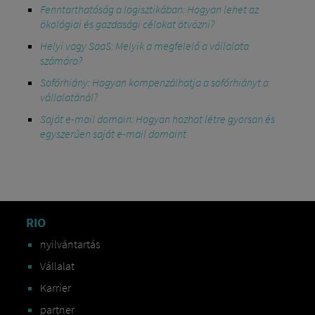
Fenntarthatóság a logisztikában: Hogyan lehet az
ökológiai és gazdasági célokat ötvözni?
Helyi vagy SaaS: Melyik a megfelelő a vállalata
számára?
Sofőrhiány: Hogyan kompenzálhatja a sofőrhiányt a
vállalatánál?
Saját e-mail domain: Hogyan hozhat létre gyorsan és
egyszerűen saját e-mail domaint
RIO
nyilvántartás
Vállalat
Karrier
partner