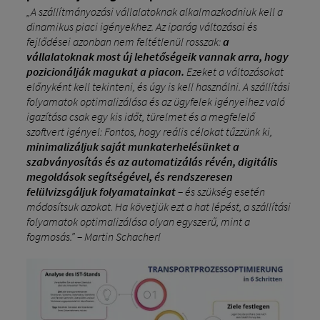
„A szállítmányozási vállalatoknak alkalmazkodniuk kell a
dinamikus piaci igényekhez. Az iparág változásai és
fejlődései azonban nem feltétlenül rosszak:
a
vállalatoknak most új lehetőségeik vannak arra, hogy
pozicionálják magukat a piacon.
Ezeket a változásokat
előnyként kell tekinteni, és úgy is kell használni. A szállítási
folyamatok optimalizálása és az ügyfelek igényeihez való
igazítása csak egy kis időt, türelmet és a megfelelő
szoftvert igényel: Fontos, hogy reális célokat tűzzünk ki,
minimalizáljuk saját munkaterhelésünket a
szabványosítás és az automatizálás révén, digitális
megoldások segítségével, és rendszeresen
felülvizsgáljuk folyamatainkat
– és szükség esetén
módosítsuk azokat. Ha követjük ezt a hat lépést, a szállítási
folyamatok optimalizálása olyan egyszerű, mint a
fogmosás.” – Martin Schacherl