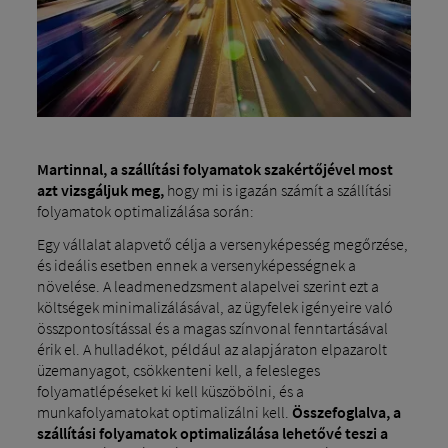
Martinnal, a szállítási folyamatok szakértőjével most
azt vizsgáljuk meg,
hogy mi is igazán számít a szállítási
folyamatok optimalizálása során:
Egy vállalat alapvető célja a versenyképesség megőrzése,
és ideális esetben ennek a versenyképességnek a
növelése. A leadmenedzsment alapelvei szerint ezt a
költségek minimalizálásával, az ügyfelek igényeire való
összpontosítással és a magas színvonal fenntartásával
érik el. A hulladékot, például az alapjáraton elpazarolt
üzemanyagot, csökkenteni kell, a felesleges
folyamatlépéseket ki kell küszöbölni, és a
munkafolyamatokat optimalizálni kell.
Összefoglalva, a
szállítási folyamatok optimalizálása lehetővé teszi a