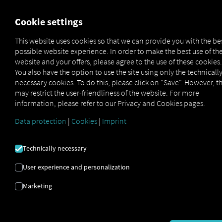
FOR CARRIERS
FOR SHIPPERS
FOR BUSINESS PART
Cookie settings
This website uses cookies so that we can provide you with the be
possible website experience. In order to make the best use of th
SZÁLLÍTÁS |
website and your offers, please agree to the use of these cookies.
You also have the option to use the site using only the technicall
FOLYAMATOPTIMALIZÁ
necessary cookies. To do this, please click on "Save". However, th
may restrict the user-friendliness of the website. For more
| AUTOMATIZÁLÁS
information, please refer to our Privacy and Cookies pages.
Data protection
|
Cookies
|
Imprint
A 6 lépéses terv a sikeres
Technically necessary
folyamatoptimalizáláshoz
User experience and personalization
Marketing
Prozessoptimierung in Ihrem