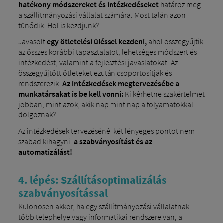
hatékony módszereket és intézkedéseket
határoz meg
a szállítmányozási vállalat számára. Most talán azon
tűnődik: Hol is kezdjünk?
Javasolt
egy ötletelési üléssel kezdeni,
ahol összegyűjtik
az összes korábbi tapasztalatot, lehetséges módszert és
intézkedést, valamint a fejlesztési javaslatokat. Az
összegyűjtött ötleteket ezután csoportosítják és
rendszerezik.
Az intézkedések megtervezésébe a
munkatársakat is be kell vonni:
Ki kérhetne szakértelmet
jobban, mint azok, akik nap mint nap a folyamatokkal
dolgoznak?
Az intézkedések tervezésénél két lényeges pontot nem
szabad kihagyni:
a szabványosítást és az
automatizálást!
4. lépés: Szállításoptimalizálás
szabványosítással
Különösen akkor, ha egy szállítmányozási vállalatnak
több telephelye vagy informatikai rendszere van, a