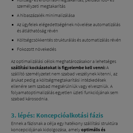
személyzeti megtakarítás
A hibaszázalék minimalizálása
Az ügyfelek elégedettségének növelése automatizálás
és átláthatóság révén
Költségcsökkentés strukturálás és automatizálás révén
Fokozott növekedés
Az optimalizálási célok meghatározásakor a lehetséges
szállítási kockázatokat is figyelembe kell venni:
A
szállító személyzetet nem szabad veszélynek kitenni, az
árukat pedig a költségmegtakarítási intézkedések
ellenére sem szabad megsérülniük vagy elveszniük. A
folyamatoptimalizálás egyetlen üzleti funkciójának sem
szabad károsodnia.
3. lépés: Koncepcióalkotási fázis
Ennek a fázisnak a célja egy hatékony szállítási struktúra
koncepciójának kidolgozása, amely
optimális és