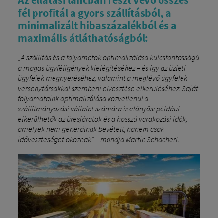
Az ellátási láncban részt vevő összes
fél profitál a gyors szállításból, a
minimalizált hibaszázalékból és a
maximális átláthatóságból:
„A szállítás és a folyamatok optimalizálása kulcsfontosságú
a magas ügyféligények kielégítéséhez – és így az üzleti
ügyfelek megnyeréséhez, valamint a meglévő ügyfelek
versenytársakkal szembeni elvesztése elkerüléséhez. Saját
folyamataink optimalizálása közvetlenül a
szállítmányozási vállalat számára is előnyös: például
elkerülhetők az üresjáratok és a hosszú várakozási idők,
amelyek nem generálnak bevételt, hanem csak
időveszteséget okoznak” – mondja Martin Schacherl.