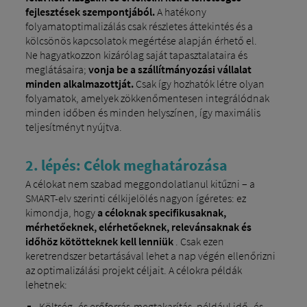
fejlesztések szempontjából.
A hatékony
folyamatoptimalizálás csak részletes áttekintés és a
kölcsönös kapcsolatok megértése alapján érhető el.
Ne hagyatkozzon kizárólag saját tapasztalataira és
meglátásaira;
vonja be a szállítmányozási vállalat
minden alkalmazottját.
Csak így hozhatók létre olyan
folyamatok, amelyek zökkenőmentesen integrálódnak
minden időben és minden helyszínen, így maximális
teljesítményt nyújtva.
2. lépés: Célok meghatározása
A célokat nem szabad meggondolatlanul kitűzni – a
SMART-elv szerinti célkijelölés nagyon ígéretes: ez
kimondja, hogy
a céloknak specifikusaknak,
mérhetőeknek, elérhetőeknek, relevánsaknak és
időhöz kötötteknek kell lenniük
. Csak ezen
keretrendszer betartásával lehet a nap végén ellenőrizni
az optimalizálási projekt céljait. A célokra példák
lehetnek:
Költség- és erőforrás-megtakarítás, például idő- és