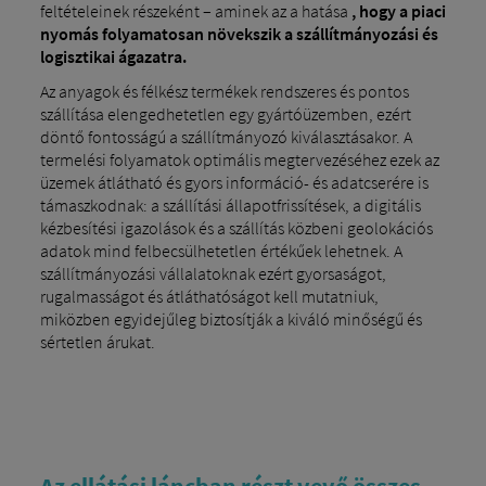
feltételeinek részeként – aminek az a hatása
, hogy a piaci
nyomás folyamatosan növekszik a szállítmányozási és
logisztikai ágazatra.
Az anyagok és félkész termékek rendszeres és pontos
szállítása elengedhetetlen egy gyártóüzemben, ezért
döntő fontosságú a szállítmányozó kiválasztásakor. A
termelési folyamatok optimális megtervezéséhez ezek az
üzemek átlátható és gyors információ- és adatcserére is
támaszkodnak: a szállítási állapotfrissítések, a digitális
kézbesítési igazolások és a szállítás közbeni geolokációs
adatok mind felbecsülhetetlen értékűek lehetnek. A
szállítmányozási vállalatoknak ezért gyorsaságot,
rugalmasságot és átláthatóságot kell mutatniuk,
miközben egyidejűleg biztosítják a kiváló minőségű és
sértetlen árukat.