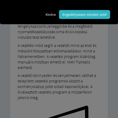
Vezetési programunk sebességváltó-váltási
stratégiája MAN TipMatic A Maneuvre rendszert
Kivéve
Engedélyezzen minden sütit
kifejezetten teherautók vagy félpótkocsik lassú
manőverezéséhez tervezték. Az adaptált
tengelykapcsoló-jelleggörbe és a megfelelő
nyomatékszabályozás sima és kis kopású
indulást tesz lehetővé.
A vezetési mód segíti a vezetőt mind az első és
második fokozatban előrehaladáskor, mind a
hátramenetben. A vezetési program kizárólag
manuális módban érhető el. MAN TipMatic
elérhető.
A vezető könnyedén és kényelmesen válthat a
telepített vezetési programok között a
kormányoszlop jobb oldali kapcsolójával. A
kiválasztott vezetési program a műszerfalon
jelenik meg.