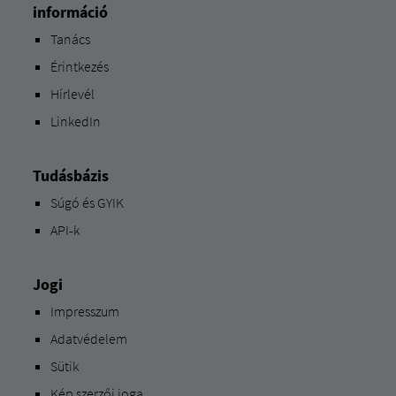
információ
Tanács
Érintkezés
Hírlevél
LinkedIn
Tudásbázis
Súgó és GYIK
API-k
Jogi
Impresszum
Adatvédelem
Sütik
Kép szerzői joga