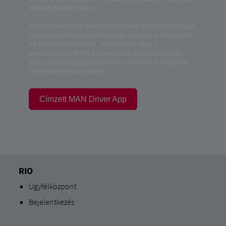
mindig kéznél van.
Az okostelefonon található digitális asszisztens segít
leegyszerűsíteni a mindennapi munkát a teherautók
és buszok fedélzetén. MAN Driver App a
járművezetők MAN A teherautók és más márkák
akár üzemanyag-feltöltést és parkolást is képesek
érintésmentesen intézni.
Címzett MAN Driver App
RIO
Ügyfélközpont
Bejelentkezés