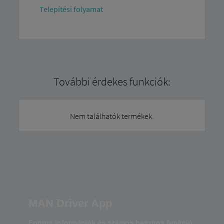
Telepítési folyamat
További érdekes funkciók:
Nem találhatók termékek.
MAN Driver App
Fontos információk és számos hasznos funkció