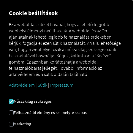
MARKETPLACE
ÁTTEKINT
Cookie beállítások
Ez a weboldal sütiket használ, hogy a lehető legjobb
webhelyi élményt nyújthassuk. A weboldal és az Ön
MAN
MAN
MAN TipMatic
ajánlatainak lehető legjobb felhasználása érdekében
Marketplace
DigitalServices
Now
Manoeuvre
kérjük, fogadja el ezen sütik használatát. Arra is lehetősége
van, hogy a webhelyet csak a műszakilag szükséges sütik
használatával használja. Kérjük, kattintson a "Kivéve"
gombra. Ez azonban korlátozhatja a weboldal
felhasználóbarát jellegét. További információ az
Regisztráljon és foglaljon most
adatvédelem és a sütik oldalán található.
Adatvédelem
|
Sütik
|
Impresszum
MAN TIPMATIC
Műszakilag szükséges
MANŐVER
Felhasználói élmény és személyre szabás
Vezetési program: Tolatás
Marketing