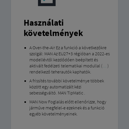
Használati
követelmények
A Over-the-Air Ez a funkció a következőkre
szolgál: MAN Az EU27+3 régióban a 2022-es
modellévtől kezdődően beépített és
aktivált fedélzeti telematikai modullal (
...
)
rendelkező teherautók kaphatók.
A frissítés további követelménye többek
között egy automatizált kézi
sebességváltó. MAN TipMatic .
MAN Now Foglalás előtt ellenőrizze, hogy
járműve megfelel-e ezeknek és a funkció
egyéb követelményeinek.