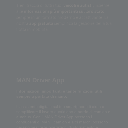
Tieni traccia di tutti i tuoi
veicoli e autisti,
insieme
alle
informazioni più importanti sul loro stato
,
sempre in un formato moderno e accattivante. La
nostra
app gratuita
semplifica la gestione della tua
flotta in mobilità.
MAN Driver App
Informazioni importanti e tante funzioni utili
sempre a portata di mano.
L'assistente digitale sul tuo smartphone ti aiuta a
semplificare il lavoro quotidiano a bordo di camion e
autobus. Con l' MAN Driver App possono i
conducenti di MAN I camion e altri marchi possono
persino gestire le operazioni di rifornimento e