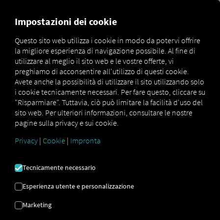
MARKETPLACE
PANORAMI
Impostazioni dei cookie
Questo sito web utilizza i cookie in modo da potervi offrire
la migliore esperienza di navigazione possibile. Al fine di
Marketplace
Geo L
utilizzare al meglio il sito web e le vostre offerte, vi
preghiamo di acconsentire all'utilizzo di questi cookie.
Avete anche la possibilità di utilizzare il sito utilizzando solo
i cookie tecnicamente necessari. Per fare questo, cliccare su
"Risparmiare". Tuttavia, ciò può limitare la facilità d'uso del
Prenotazione di Geo L è obbligatorio per
sito web. Per ulteriori informazioni, consultare le nostre
l'importazione dei dati dai sistemi di:
pagine sulla privacy e sui cookie.
CO3, Corona, Scania , Schmitz Cargobull O
Privacy
|
Cookie
|
Impronta
Webfleet (COLLEGAMENTO RIO Edizione)
Tecnicamente necessario
Esperienza utente e personalizzazione
Marketing