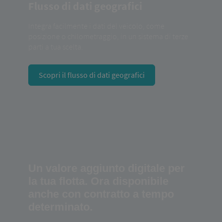
Flusso di dati geografici
Integra facilmente i dati del veicolo, come
posizione o chilometraggio, in un sistema di terze
parti a tua scelta.
Scopri il flusso di dati geografici
Un valore aggiunto digitale per
la tua flotta. Ora disponibile
anche con contratto a tempo
determinato.