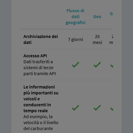
Flusso di
Geo
dati
Geo
L
geografici
Archiviazione dei
25
25
7 giorni
dati
mesi
mesi
Accesso API
Dati trasferiti a
sistemi di terze
parti tramite API
Le informazioni
più importanti su
veicoli e
conducenti in
tempo reale
Ad esempio, la
velocità o il livello
del carburante