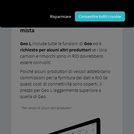
GEO L
Risparmiare
Consentire tutti i cookie
La bussola digitale per la tua flotta
mista
Geo L
include tutte le funzioni di
Geo
ed è
richiesto per alcuni altri produttori
se i loro
camion e rimorchi sono in RIO dovrebbero
essere coinvolti.
Poiché alcuni produttori di veicoli addebitano
commissioni per la fornitura dei dati e RIO Se
questi costi di connettività sono coperti, il
prezzo per Geo L leggermente superiore a
quella di Geo .
Per veicoli di alcuni altri produttori