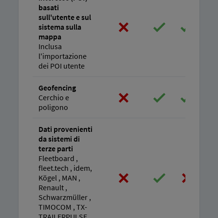
basati
sull'utente e sul
sistema sulla
mappa
Inclusa
l'importazione
dei POI utente
Geofencing
Cerchio e
poligono
Dati provenienti
da sistemi di
terze parti
Fleetboard ,
fleet.tech , idem,
Kögel , MAN ,
Renault ,
Schwarzmüller ,
TIMOCOM , TX-
TRAILERPULSE ,