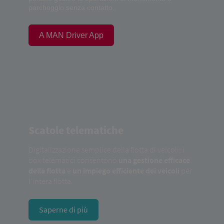
parcheggio senza contatto.
A MAN Driver App
Scatole telematiche
Digitalizzazione semplice della flotta di veicoli: i
box telematici consentono
una gestione efficace
della flotta
e
un impiego efficiente dei veicoli
per
l'intera flotta.
Saperne di più