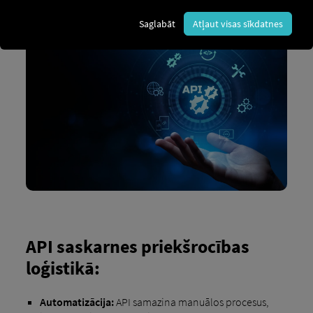
nodrošinātu vienmērīgu un
automatizētu
informācijas plūsmu
.
Saglabāt
Atļaut visas sīkdatnes
API saskarnes priekšrocības
loģistikā:
Automatizācija:
API samazina manuālos procesus,