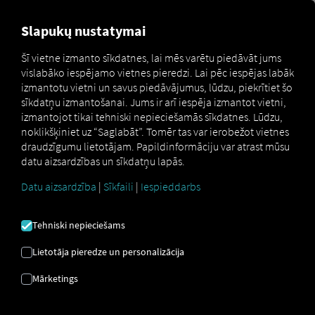
FOR CARRIERS
FOR SHIPPERS
FOR BUSINESS PART
Slapukų nustatymai
Šī vietne izmanto sīkdatnes, lai mēs varētu piedāvāt jums
vislabāko iespējamo vietnes pieredzi. Lai pēc iespējas labāk
Glossar
API
izmantotu vietni un savus piedāvājumus, lūdzu, piekrītiet šo
sīkdatņu izmantošanai. Jums ir arī iespēja izmantot vietni,
izmantojot tikai tehniski nepieciešamās sīkdatnes. Lūdzu,
noklikšķiniet uz “Saglabāt”. Tomēr tas var ierobežot vietnes
API
draudzīgumu lietotājam. Papildinformāciju var atrast mūsu
datu aizsardzības un sīkdatņu lapās.
Datu aizsardzība
|
Sīkfaili
|
Iespieddarbs
API (lietojumprogrammu programmēšanas
saskarne)
ir
saskarne
, kas ļauj dažādām
Tehniski nepieciešams
programmatūras lietojumprogrammām sazināties
savā starpā un apmainīties ar datiem vai funkcijām.
Lietotāja pieredze un personalizācija
Transporta un loģistikas kontekstā API bieži tiek
izmantota, lai savienotu tādas sistēmas kā
transporta
Mārketings
pārvaldības sistēmas (TMS), noliktavu pārvaldības
sistēmas (WMS)
vai
telemātikas risinājumus
, lai