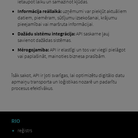
ietaupot laiku un samazinot kļūdas.
Informācija reāllaikā:
uzņēmumi var piekļūt aktuāliem
datiem, piemēram, sūtījumu izsekošanai, krājumu
pieejamībai vai maršruta informācijai.
Dažādu sistēmu integrācija:
API saskarne ļauj
savienot dažādas sistēmas.
Mērogojamība:
API ir elastīgi un tos var viegli pielāgot
vai paplašināt, mainoties biznesa prasībām.
Īsāk sakot, API ir ļoti svarīgas, lai optimizētu digitālo datu
apmaiņu transporta un loģistikas nozarē un padarītu
procesus efektīvākus.
RIO
reģistrs