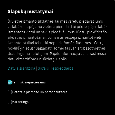
FOR CARRIERS
FOR SHIPPERS
FOR BUSINESS PART
Slapukų nustatymai
Šī vietne izmanto sīkdatnes, lai mēs varētu piedāvāt jums
vislabāko iespējamo vietnes pieredzi. Lai pēc iespējas labāk
APARATŪRA JŪSU
izmantotu vietni un savus piedāvājumus, lūdzu, piekrītiet šo
sīkdatņu izmantošanai. Jums ir arī iespēja izmantot vietni,
VAJADZĪBĀM RIO
izmantojot tikai tehniski nepieciešamās sīkdatnes. Lūdzu,
noklikšķiniet uz “Saglabāt”. Tomēr tas var ierobežot vietnes
FLOTE
draudzīgumu lietotājam. Papildinformāciju var atrast mūsu
datu aizsardzības un sīkdatņu lapās.
Datu aizsardzība
|
Sīkfaili
|
Iespieddarbs
Nodrošina mūsu ilggadējais
partneris — ENO telecom GmbH.
Tehniski nepieciešams
Lietotāja pieredze un personalizācija
Mārketings