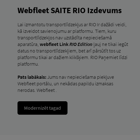
Webfleet SAITE RIO Izdevums
Lai izmantotu transportlīdzekļus ar RIO Ir dažādi veidi,
kā izveidot savienojumu ar platformu. Tiem, kuru
transportlīdzekļos nav uzstādīta nepieciešamā
aparatūra,
webfleet Link
RIO Edition
ļauj ne tikai iegūt
datus no transportlīdzekļiem, bet arī pārsūtīt tos uz
platformu tikai ar dažiem klikšķiem. RIO Paņemiet līdzi
platformu.
Pats labākais:
Jums nav nepieciešama piekļuve
Webfleet portālu, un nekādas papildu izmaksas
nerodas. Webfleet .
Modernizēt tagad