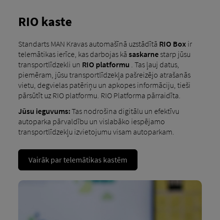
RIO kaste
Standarts MAN Kravas automašīnā uzstādītā
RIO Box
ir
telemātikas ierīce, kas darbojas kā
saskarne
starp jūsu
transportlīdzekli un
RIO platformu
. Tas ļauj datus,
piemēram, jūsu transportlīdzekļa pašreizējo atrašanās
vietu, degvielas patēriņu un apkopes informāciju, tieši
pārsūtīt uz RIO platformu. RIO Platforma pārraidīta.
Jūsu ieguvums:
Tas nodrošina digitālu un efektīvu
autoparka pārvaldību un vislabāko iespējamo
transportlīdzekļu izvietojumu visam autoparkam.
Vairāk par telemātikas kastēm