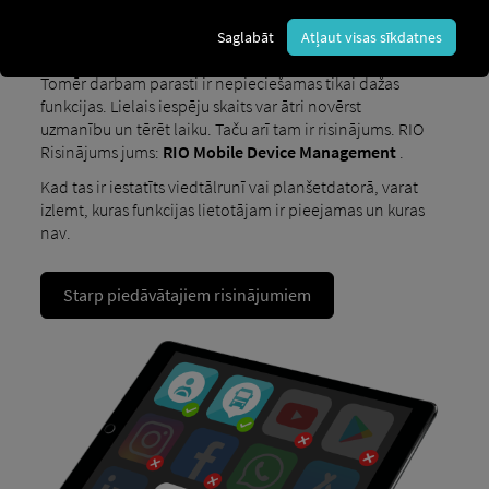
RIO Mobilo ierīču pārvaldība
Saglabāt
Atļaut visas sīkdatnes
Mūsdienu mobilās ierīces ir neticami daudzpusīgas.
Tomēr darbam parasti ir nepieciešamas tikai dažas
funkcijas. Lielais iespēju skaits var ātri novērst
uzmanību un tērēt laiku. Taču arī tam ir risinājums. RIO
Risinājums jums:
RIO Mobile Device Management
.
Kad tas ir iestatīts viedtālrunī vai planšetdatorā, varat
izlemt, kuras funkcijas lietotājam ir pieejamas un kuras
nav.
Starp piedāvātajiem risinājumiem