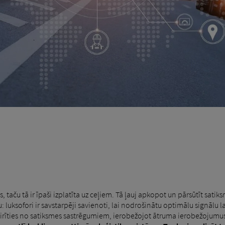
 taču tā ir īpaši izplatīta uz ceļiem. Tā ļauj apkopot un pārsūtīt satik
: luksofori ir savstarpēji savienoti, lai nodrošinātu optimālu signālu 
zvairīties no satiksmes sastrēgumiem, ierobežojot ātruma ierobežojumu