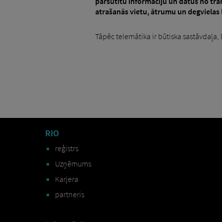
pārsūtītu informāciju un datus no tran
atrašanās vietu, ātrumu un degvielas 
Tāpēc telemātika ir būtiska sastāvdaļa, 
RIO
reģistrs
Uzņēmums
Karjera
partneris