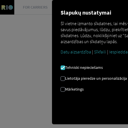
FOR CARRIERS
FOR SHIPPERS
FOR BUSINESS PART
Slapukų nustatymai
Šī vietne izmanto sīkdatnes, lai mēs
savus piedāvājumus, lūdzu, piekrītie
sīkdatnes. Lūdzu, noklikšķiniet uz “
aizsardzības un sīkdatņu lapās.
Datu aizsardzība
|
Sīkfaili
|
Iespiedda
Glossar
Was ist Telematik?
Tehniski nepieciešams
TELEMĀTIKA
Lietotāja pieredze un personalizācija
Mārketings
Termins "telemātika" kļūst skaidrāks, j
telemātika ir tehnoloģija, kas savieno d
sistēmas, kas galu galā nodrošina datu 