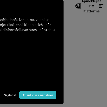
Apmeklējiet
RIO
Platforma
espējas labāk izmantotu vietni un
tojot tikai tehniski nepieciešamās
pildinformāciju var atrast mūsu datu
orzinātne" apvienojums. Tāpēc
s, izmantojot telekomunikāciju
Saglabāt
Atļaut visas sīkdatnes