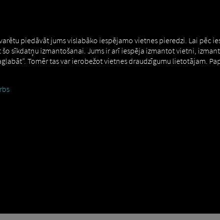
NERS
EXPERT KNOWLEDGE
DEMO
 varētu piedāvāt jums vislabāko iespējamo vietnes pieredzi. Lai pēc i
t šo sīkdatņu izmantošanai. Jums ir arī iespēja izmantot vietni, izman
Saglabāt”. Tomēr tas var ierobežot vietnes draudzīgumu lietotājam. Pa
rbs
a aplūko tā izcelsmi: telemātika ir vārdu "telekomunikācijas" un "dat
ivas vai vairākas informācijas sistēmas. Šis savienojums tiek izveidot
apstrādi.