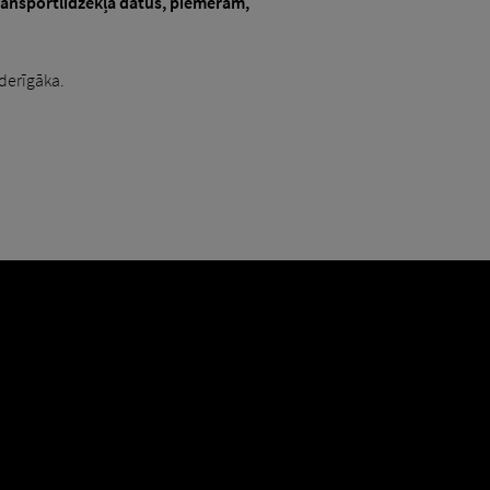
 transportlīdzekļa datus, piemēram,
tderīgāka.