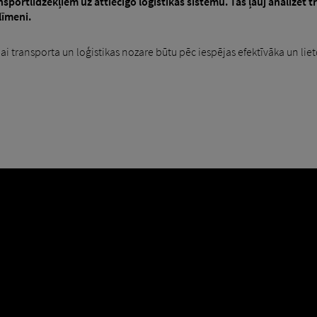
sportlīdzekļiem uz attiecīgo loģistikas sistēmu. Tas ļauj analizēt
līmeni.
lai transporta un loģistikas nozare būtu pēc iespējas efektīvāka un lie