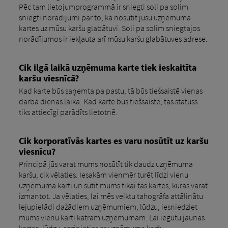
Pēc tam lietojumprogrammā ir sniegti soli pa solim
sniegti norādījumi par to, kā nosūtīt jūsu uzņēmuma
kartes uz mūsu karšu glabātuvi. Soli pa solim sniegtajos
norādījumos ir iekļauta arī mūsu karšu glabātuves adrese.
Cik ilgā laikā uzņēmuma karte tiek ieskaitīta
karšu viesnīcā?
Kad karte būs saņemta pa pastu, tā būs tiešsaistē vienas
darba dienas laikā. Kad karte būs tiešsaistē, tās statuss
tiks attiecīgi parādīts lietotnē.
Cik korporatīvās kartes es varu nosūtīt uz karšu
viesnīcu?
Principā jūs varat mums nosūtīt tik daudz uzņēmuma
karšu, cik vēlaties. Iesakām vienmēr turēt līdzi vienu
uzņēmuma karti un sūtīt mums tikai tās kartes, kuras varat
izmantot. Ja vēlaties, lai mēs veiktu tahogrāfa attālinātu
lejupielādi dažādiem uzņēmumiem, lūdzu, iesniedziet
mums vienu karti katram uzņēmumam. Lai iegūtu jaunas
kartes, lūdzu, sazinieties ar uzņēmuma karšu