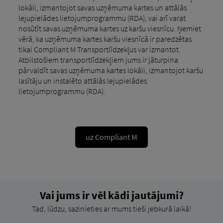
lokāli, izmantojot savas uzņēmuma kartes un attālās
lejupielādes lietojumprogrammu (RDA), vai arī varat
nosūtīt savas uzņēmuma kartes uz karšu viesnīcu. Ņemiet
vērā, ka uzņēmuma kartes karšu viesnīcā ir paredzētas
tikai Compliant M Transportlīdzekļus var izmantot.
Atbilstošiem transportlīdzekļiem jums ir jāturpina
pārvaldīt savas uzņēmuma kartes lokāli, izmantojot karšu
lasītāju un instalēto attālās lejupielādes
lietojumprogrammu (RDA).
uz Compliant M
Vai jums ir vēl kādi jautājumi?
Tad, lūdzu, sazinieties ar mums tieši jebkurā laikā!