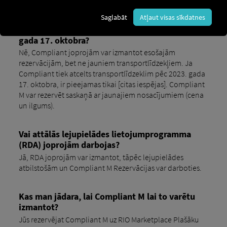
varat Marketplace Compliant M grāmata.
Saglabāt
Atļaut visas sīkdatnes
Vai Compliant joprojām var rezervēt no 2023.
gada 17. oktobra?
Nē, Compliant joprojām var izmantot esošajām
rezervācijām, bet ne jauniem transportlīdzekļiem. Ja
Compliant tiek atcelts transportlīdzeklim pēc 2023. gada
17. oktobra, ir pieejamas tikai [citas iespējas]. Compliant
M var rezervēt saskaņā ar jaunajiem nosacījumiem (cena
un ilgums).
Vai attālās lejupielādes lietojumprogramma
(RDA) joprojām darbojas?
Jā, RDA joprojām var izmantot, tāpēc lejupielādes
atbilstošām un Compliant M Rezervācijas var darboties.
Kas man jādara, lai Compliant M lai to varētu
izmantot?
Jūs rezervējat Compliant M uz RIO Marketplace Plašāku