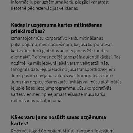
informāciju par uzņēmuma karšu piegādi var atrast
lietotnē pēc rezervācijas veikšanas.
Kādas ir uzņēmuma kartes mitināšanas
priekšrocības?
Izmantojot mūsu korporatīvo karšu mitināšanas
pakalpojumu, mēs nodrošinām, ka jūsu korporatīvās
kartes tiek droši glabātas un pieejamas 24 stundas
diennaktī, 7 dienas nedēļā tahogrāfa autentifikācijai. Tas
nozīmē, ka mēs jebkurā laikā varam veikt attālinātu
tahogrāfa datu lejupielādi no jūsu transportlīdzekļiem.
Jums pašam nav jāpārvalda savas korporatīvās kartes.
Jums nav nepieciešams karšu lasītājs vai mūsu attālinātās
lejupielādes lietojumprogramma. Jūsu korporatīvās
kartes vienmēr ir pieejamas tiešsaistē mūsu karšu
mitināšanas pakalpojumā.
Kā es varu jums nosūtīt savas uzņēmuma
kartes?
Rezervēt tagad Compliant M jūsu transportlīdzekļiem.