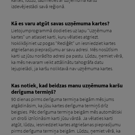
izdevējiestādi savā reģionā.
Kā es varu atgūt savas uzņēmuma kartes?
Lietojumprogrammā dodieties uz lapu “Uzņēmuma
kartes” un atlasiet karti, kuru vēlaties atgriezt.
Noklikšķiniet uz pogas “Rediģēt” un iesniedziet kartes
atgriešanas pieprasījumu ar savu adresi. Mēs nosūtīsim
karti uz jūsu norādīto adresi pa pastu. Lūdzu, ņemiet vērā,
ka mēs nevaram veikt attālinātu tahogrāfa datu
lejupielādi, ja karšu noliktavā nav uzņēmuma kartes.
Kas notiek, kad beidzas manu uzņēmuma karšu
derīguma termiņš?
90 dienas pirms derīguma termiņa beigām mēs jums
atgādināsim, ka jūsu kartes derīguma termiņš drīz
beigsies. Pēc derīguma termiņa beigām mēs automātiski
un droši iznīcināsim karti jūsu vārdā. Ja vēlaties karti
atgūt, lūdzu, iesniedziet kartes atgriešanas pieprasījumu
pirms derīguma termiņa beigām. Lūdzu, ņemiet vērā, ka