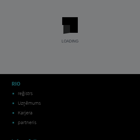
RIO
reģistrs
Uzņēmums
Karjera
partneris