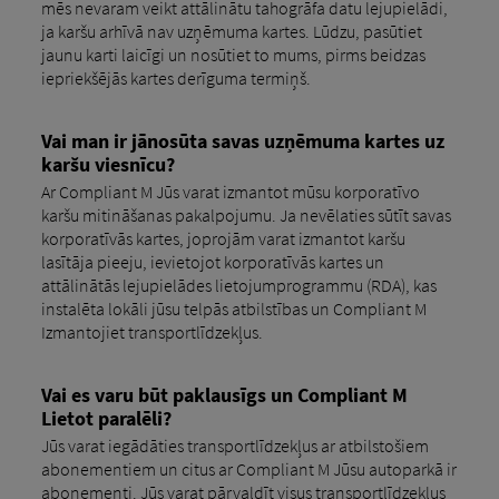
mēs nevaram veikt attālinātu tahogrāfa datu lejupielādi,
ja karšu arhīvā nav uzņēmuma kartes. Lūdzu, pasūtiet
jaunu karti laicīgi un nosūtiet to mums, pirms beidzas
iepriekšējās kartes derīguma termiņš.
Vai man ir jānosūta savas uzņēmuma kartes uz
karšu viesnīcu?
Ar Compliant M Jūs varat izmantot mūsu korporatīvo
karšu mitināšanas pakalpojumu. Ja nevēlaties sūtīt savas
korporatīvās kartes, joprojām varat izmantot karšu
lasītāja pieeju, ievietojot korporatīvās kartes un
attālinātās lejupielādes lietojumprogrammu (RDA), kas
instalēta lokāli jūsu telpās atbilstības un Compliant M
Izmantojiet transportlīdzekļus.
Vai es varu būt paklausīgs un Compliant M
Lietot paralēli?
Jūs varat iegādāties transportlīdzekļus ar atbilstošiem
abonementiem un citus ar Compliant M Jūsu autoparkā ir
abonementi. Jūs varat pārvaldīt visus transportlīdzekļus