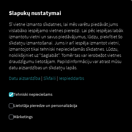
FOR CARRIERS
FOR SHIPPERS
FOR BUSINESS PART
Slapukų nustatymai
Šī vietne izmanto sīkdatnes, lai mēs varētu piedāvāt jums
vislabāko iespējamo vietnes pieredzi. Lai pēc iespējas labāk
BIEŽI UZDOTIE
izmantotu vietni un savus piedāvājumus, lūdzu, piekrītiet šo
sīkdatņu izmantošanai. Jums ir arī iespēja izmantot vietni,
JAUTĀJUMI
izmantojot tikai tehniski nepieciešamās sīkdatnes. Lūdzu,
noklikšķiniet uz “Saglabāt”. Tomēr tas var ierobežot vietnes
draudzīgumu lietotājam. Papildinformāciju var atrast mūsu
datu aizsardzības un sīkdatņu lapās.
Viss, kas jāzina un jāņem vērā par pāreju.
Datu aizsardzība
|
Sīkfaili
|
Iespieddarbs
Vai atbilstības nodrošināšana tiks ieviesta līdz
Tehniski nepieciešams
ar ieviešanu? Compliant M Atcelts?
Lietotāja pieredze un personalizācija
Nē, programma “Compliant” netiks pārtraukta vai
izbeigta esošajām rezervācijām. Tomēr pašreizējās
Mārketings
“Compliant” produktu klāsta atkārtota rezervēšana vairs
nebūs iespējama no 2023. gada 17. oktobra. Turpmāk jūs