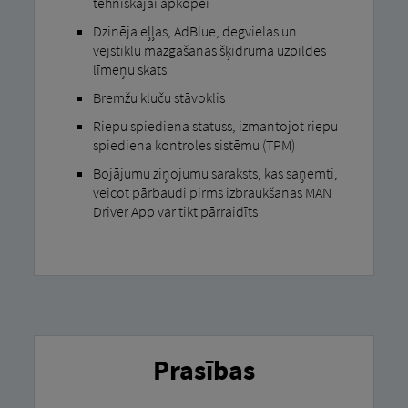
tehniskajai apkopei
Dzinēja eļļas, AdBlue, degvielas un
vējstiklu mazgāšanas šķidruma uzpildes
līmeņu skats
Bremžu kluču stāvoklis
Riepu spiediena statuss, izmantojot riepu
spiediena kontroles sistēmu (TPM)
Bojājumu ziņojumu saraksts, kas saņemti,
veicot pārbaudi pirms izbraukšanas MAN
Driver App var tikt pārraidīts
Prasības