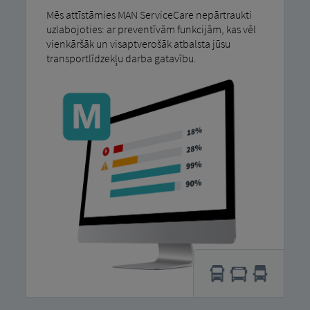
Mēs attīstāmies MAN ServiceCare nepārtraukti
uzlabojoties: ar preventīvām funkcijām, kas vēl
vienkāršāk un visaptverošāk atbalsta jūsu
transportlīdzekļu darba gatavību.