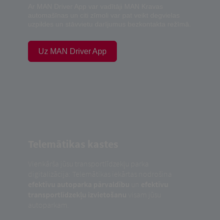
Ar MAN Driver App var vadītāji MAN Kravas
automašīnas un citi zīmoli var pat veikt degvielas
uzpildes un stāvvietu darījumus bezkontakta režīmā.
Uz MAN Driver App
Telemātikas kastes
Vienkārša jūsu transportlīdzekļu parka
digitalizācija: Telemātikas iekārtas nodrošina
efektīvu autoparka pārvaldību
un
efektīvu
transportlīdzekļu izvietošanu
visam jūsu
autoparkam.