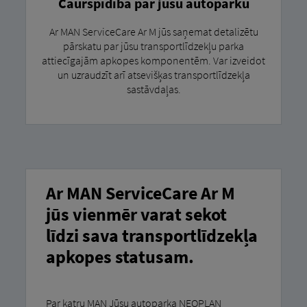
Caurspīdība par jūsu autoparku
Ar MAN ServiceCare Ar M jūs saņemat detalizētu
pārskatu par jūsu transportlīdzekļu parka
attiecīgajām apkopes komponentēm. Var izveidot
un uzraudzīt arī atsevišķas transportlīdzekļa
sastāvdaļas.
Ar MAN ServiceCare Ar M
jūs vienmēr varat sekot
līdzi sava transportlīdzekļa
apkopes statusam.
Par katru MAN Jūsu autoparka NEOPLAN