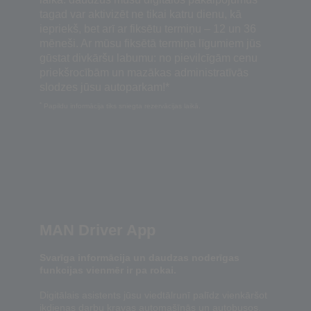
tagad var aktivizēt ne tikai katru dienu, kā
iepriekš, bet arī ar fiksētu termiņu – 12 un 36
mēneši. Ar mūsu fiksētā termiņa līgumiem jūs
gūstat divkāršu labumu: no pievilcīgām cenu
priekšrocībām un mazākas administratīvās
slodzes jūsu autoparkam!*
*
Papildu informācija tiks sniegta rezervācijas laikā.
MAN Driver App
Svarīga informācija un daudzas noderīgas
funkcijas vienmēr ir pa rokai.
Digitālais asistents jūsu viedtālrunī palīdz vienkāršot
ikdienas darbu kravas automašīnās un autobusos.