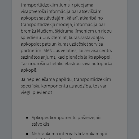
transportlīdzeklim Jums ir pieejama
visaptveroša informācija par atsevišķām
apkopes sastāvdaļām, kā arī, atkarībā no
transportlīdzekļa modeļa, informācija par
bremžu klučiem, šķidruma līmeņiem un riepu
spiedienu. Jūs izlemjat, kuras sastāvdaļas
apkopsiet pats un kuras uzticēsiet servisa
partnerim. MAN Jūs vēlaties, lai servisa centrs
sazinātos ar jums, kad pienācis laiks apkopei.
Tas nodrošina lielāku elastību sava autoparka
apkopē.
Ja nepieciešama papildu, transportlīdzeklim
specifisku komponentu uzraudzība, tos var
viegli pievienot.
Apkopes komponentu pašreizējais
stāvoklis
Nobraukuma intervāls līdz nākamajai