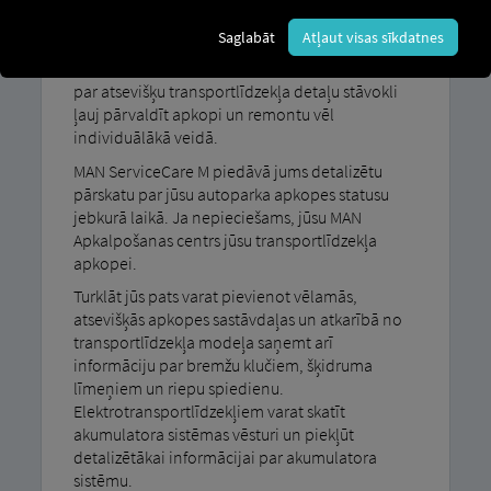
Ar MAN ServiceCare Jūs gūstat labumu no M —
Saglabāt
Atļaut visas sīkdatnes
papildus pakalpojumiem, ko sniedz MAN
ServiceCare Papildu funkcijas: Plaša informācija
par atsevišķu transportlīdzekļa detaļu stāvokli
ļauj pārvaldīt apkopi un remontu vēl
individuālākā veidā.
MAN ServiceCare M piedāvā jums detalizētu
pārskatu par jūsu autoparka apkopes statusu
jebkurā laikā. Ja nepieciešams, jūsu MAN
Apkalpošanas centrs jūsu transportlīdzekļa
apkopei.
Turklāt jūs pats varat pievienot vēlamās,
atsevišķās apkopes sastāvdaļas un atkarībā no
transportlīdzekļa modeļa saņemt arī
informāciju par bremžu klučiem, šķidruma
līmeņiem un riepu spiedienu.
Elektrotransportlīdzekļiem varat skatīt
akumulatora sistēmas vēsturi un piekļūt
detalizētākai informācijai par akumulatora
sistēmu.