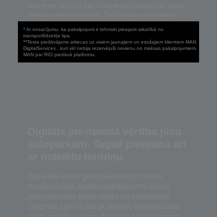
Klientiem, kuri vēl nav rezervējuši nevienu no mūsu
maksas pakalpojumiem. Tas beidzas automātiski.
* Ar nosacījumu, ka pakalpojumi ir tehniski pieejami atkarībā no
transportlīdzekļa tipa.
**Testa piedāvājums attiecas uz visiem jaunajiem un esošajiem klientiem MAN
DigitalServices , kuri vēl nebija rezervējuši nevienu no maksas pakalpojumiem,
MAN par RIO piedāvā platformu.
Digitāla pievienotā vērtība jūsu
autoparkam. Tagad pieejama arī
ar noteiktu termiņu.
Jūs katru dienu gūstat labumu no mūsu
daudzveidīgā digitālo pakalpojumu klāsta
paaugstinātās efektivitātes un veiktspējas.
Turpmāk jums ir vairāk iespēju rezervēšanas
laikā: daudzus mūsu digitālos pakalpojumus