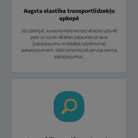
Augsta elastība transportlīdzekļu
apkopē
Jūs izlemjat, kuras komponentes vēlaties uzturēt
pats un kuras vēlaties paļauties uz sava
[pakalpojumu sniedzēja/uzņēmuma]
pakalpojumiem. MAN Izmantojiet servisa centra
pakalpojumus.