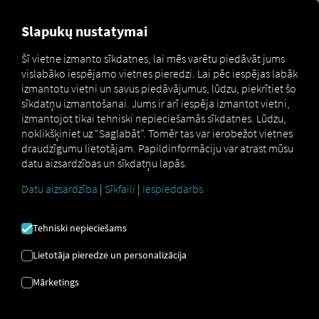
MARKETPLACE
PĀRSKATS
Slapukų nustatymai
Šī vietne izmanto sīkdatnes, lai mēs varētu piedāvāt jums
vislabāko iespējamo vietnes pieredzi. Lai pēc iespējas labāk
Marketplace
MAN ServiceCare M
izmantotu vietni un savus piedāvājumus, lūdzu, piekrītiet šo
sīkdatņu izmantošanai. Jums ir arī iespēja izmantot vietni,
izmantojot tikai tehniski nepieciešamās sīkdatnes. Lūdzu,
noklikšķiniet uz “Saglabāt”. Tomēr tas var ierobežot vietnes
draudzīgumu lietotājam. Papildinformāciju var atrast mūsu
datu aizsardzības un sīkdatņu lapās.
Datu aizsardzība
|
Sīkfaili
|
Iespieddarbs
MAN
Tehniski nepieciešams
SERVICECARE M
Lietotāja pieredze un personalizācija
Jūsu individuālā apkopes un
Mārketings
remonta pārvaldība