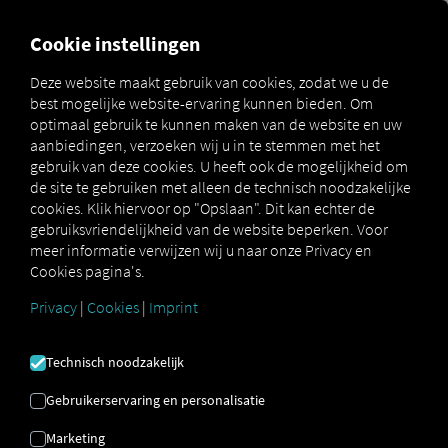
MARKETPLACE
OVERZICH
Cookie instellingen
Deze website maakt gebruik van cookies, zodat we u de
best mogelijke website-ervaring kunnen bieden. Om
Marketplace
Connectors
REMONDIS Connect
optimaal gebruik te kunnen maken van de website en uw
aanbiedingen, verzoeken wij u in te stemmen met het
gebruik van deze cookies. U heeft ook de mogelijkheid om
de site te gebruiken met alleen de technisch noodzakelijke
cookies. Klik hiervoor op "Opslaan". Dit kan echter de
REMONDIS CONNECT
gebruiksvriendelijkheid van de website beperken. Voor
meer informatie verwijzen wij u naar onze Privacy en
Cookies pagina's.
Integratie van een externe provider
Privacy
|
Cookies
|
Imprint
Wilt u de telemetriegegevens van uw wagenpark
automatisch overzetten naar de
REMONDIS IT-
Technisch noodzakelijk
doelsystemen? Verbind uw wagenpark dan nu
met onze
REMONDIS Connect-service.
Dit
Gebruikerservaring en personalisatie
omvat onder andere
de overdracht van
Marketing
gegevens van massaopslagapparaten en