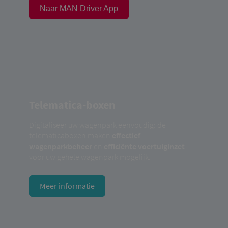
Naar MAN Driver App
Telematica-boxen
Digitaliseer uw wagenpark eenvoudig: de
telematicaboxen maken
effectief
wagenparkbeheer
en
efficiënte voertuiginzet
voor uw gehele wagenpark mogelijk.
Meer informatie