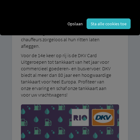
bieden veel voordelen, zoals speciale
voorwaarden voor reparaties bij MAN En
SCANIA-werkplaatsen profiteren ervan. Met
Opslaan
Sta alle cookies toe
onze vrachtwagenbrandstofkaart heeft u alles
wat u nodig hebt in één kaart en kunt u uw
chauffeurs zorgeloos al hun ritten laten
afleggen.
Voor de 14e keer op rij is de DKV Card
Uitgeroepen tot tankkaart van het jaar voor
commercieel goederen- en busvervoer. DKV
biedt al meer dan 80 jaar een hoogwaardige
tankkaart voor heel Europa. Profiteer van
onze ervaring en schaf onze tankkaart aan
voor uw vrachtwagens!