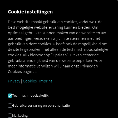
MARKETPLACE
OVERZICH
Cookie instellingen
Deze website maakt gebruik van cookies, zodat we u de
best mogelijke website-ervaring kunnen bieden. Om
Marketplace
De DKV-Card voor uitstekende service
optimaal gebruik te kunnen maken van de website en uw
aanbiedingen, verzoeken wij u in te stemmen met het
gebruik van deze cookies. U heeft ook de mogelijkheid om
de site te gebruiken met alleen de technisch noodzakelijke
cookies. Klik hiervoor op "Opslaan". Dit kan echter de
RIO / DKV CARD
gebruiksvriendelijkheid van de website beperken. Voor
meer informatie verwijzen wij u naar onze Privacy en
Cookies pagina's.
Eén kaart voor alles
Privacy
|
Cookies
|
Imprint
De RIO / DKV Card is uw toegangsbewijs tot
Technisch noodzakelijk
het grootste leveringsnetwerk in de
transportsector. U kunt het gebruiken bij meer
Gebruikerservaring en personalisatie
dan 100.000 acceptatiepunten in 42 landen.
RIO / DKV Card Ze dekken bijna alle
Marketing
voertuiggerelateerde diensten in Europa en