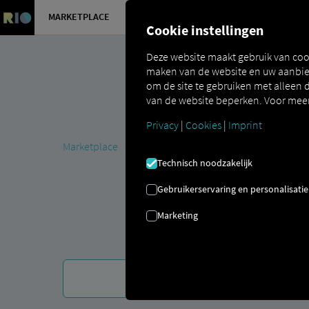
MARKETPLACE
OVERZICH
Cookie instellingen
Deze website maakt gebruik van coo
maken van de website en uw aanbied
om de site te gebruiken met alleen d
van de website beperken. Voor meer 
Privacy
|
Cookies
|
Imprint
Marketplace
MAN DigitalServices
MAN Now
MAN O
Technisch noodzakelijk
Gebruikerservaring en personalisatie
Marketing
De 