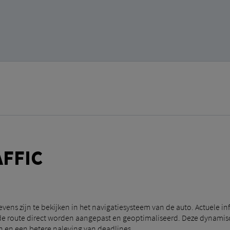
FFIC
ens zijn te bekijken in het navigatiesysteem van de auto. Actuele inf
 route direct worden aangepast en geoptimaliseerd. Deze dynamisch
en en een betere naleving van deadlines.