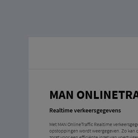
MAN ONLINETRA
Realtime verkeersgegevens
Met MAN OnlineTraffic Realtime verkeersgegev
opstoppingen wordt weergegeven. Zo kan de
zorgt voor een efficiënte inzet van voertuig