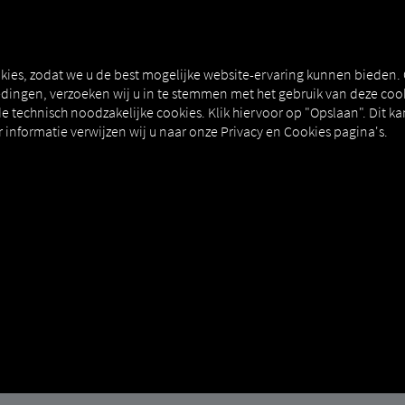
T
MAN DIGITALSERVICES
CONNECTORS
kies, zodat we u de best mogelijke website-ervaring kunnen bieden.
ingen, verzoeken wij u in te stemmen met het gebruik van deze cook
e technisch noodzakelijke cookies. Klik hiervoor op "Opslaan". Dit ka
informatie verwijzen wij u naar onze Privacy en Cookies pagina's.
nlineTraffic
eerste activering van MAN OnlineTraffic Het is gratis per voert