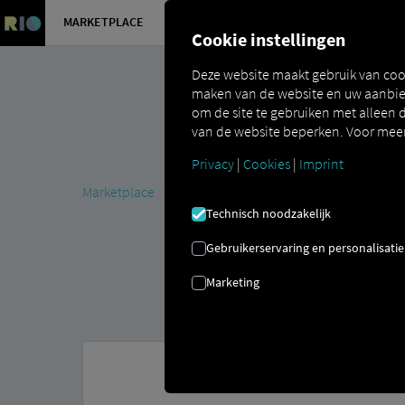
MARKETPLACE
OVERZICH
Cookie instellingen
Deze website maakt gebruik van coo
maken van de website en uw aanbied
om de site te gebruiken met alleen d
van de website beperken. Voor meer 
Privacy
|
Cookies
|
Imprint
Marketplace
MAN DigitalServices
MAN Now
MAN 
Technisch noodzakelijk
Gebruikerservaring en personalisatie
Marketing