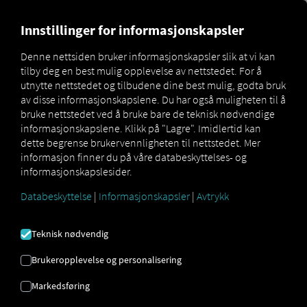
MARKETPLACE
OVERSIKT 
Innstillinger for informasjonskapsler
Denne nettsiden bruker informasjonskapsler slik at vi kan
tilby deg en best mulig opplevelse av nettstedet. For å
Marketplace
Connectors
AdmMit Connect
utnytte nettstedet og tilbudene dine best mulig, godta bruk
av disse informasjonskapslene. Du har også muligheten til å
bruke nettstedet ved å bruke bare de teknisk nødvendige
informasjonskapslene. Klikk på "Lagre". Imidlertid kan
dette begrense brukervennligheten til nettstedet. Mer
ADMMIT KOBLE TIL
informasjon finner du på våre databeskyttelses- og
informasjonskapslesider.
Databeskyttelse
|
Informasjonskapsler
|
Avtrykk
Integrering av en ekstern leverandør
Bruker du allerede tjenestene til
AdmMit
Teknisk nødvendig
AS
? Da kan du
utvide denne tjenesten
med data fra tjenestene våre
. Alt du
Brukeropplevelse og personalisering
trenger er tilgang til
RIO -plattformen
og
Markedsføring
en
AdmMit AS-
konto.