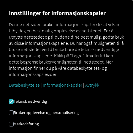
MARKETPLACE
OVERSIKT 
Innstillinger for informasjonskapsler
Denne nettsiden bruker informasjonskapsler slik at vi kan
tilby deg en best mulig opplevelse av nettstedet. For å
Marketplace
Connectors
Co3 Connect
How to
utnytte nettstedet og tilbudene dine best mulig, godta bruk
av disse informasjonskapslene. Du har også muligheten til å
bruke nettstedet ved å bruke bare de teknisk nødvendige
informasjonskapslene. Klikk på "Lagre". Imidlertid kan
CO3-
dette begrense brukervennligheten til nettstedet. Mer
informasjon finner du på våre databeskyttelses- og
informasjonskapslesider.
ONBOARDING
Databeskyttelse
|
Informasjonskapsler
|
Avtrykk
Steg-for-steg-instruksjoner for
Teknisk nødvendig
behandling av kjøretøyene dine RIO
Brukeropplevelse og personalisering
å koble til.
Markedsføring