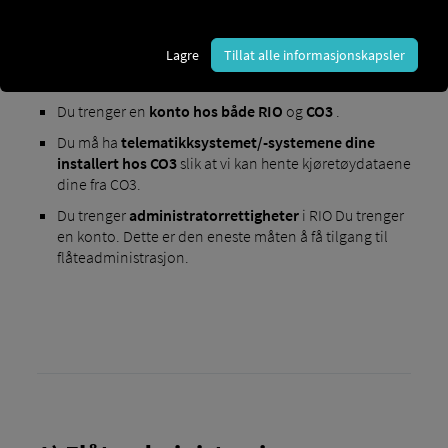
Lagre
Tillat alle informasjonskapsler
Krav for aktivering
:
Du trenger en
konto
hos både RIO
og
CO3
.
Du må ha
telematikksystemet/-systemene dine
installert hos CO3
slik at vi kan hente kjøretøydataene
dine fra CO3.
Du trenger
administratorrettigheter
i RIO Du trenger
en konto. Dette er den eneste måten å få tilgang til
flåteadministrasjon.