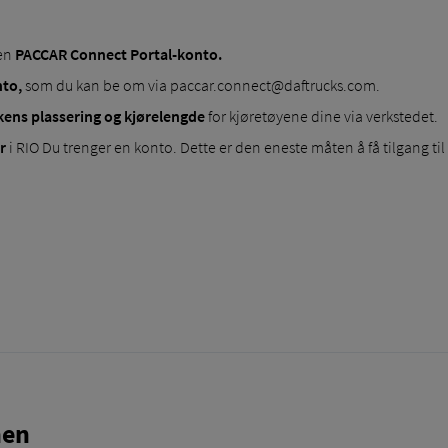
 en
PACCAR Connect Portal-konto.
to,
som du kan be om via paccar.connect@daftrucks.com.
ens plassering og kjørelengde
for kjøretøyene dine via verkstedet.
r
i RIO Du trenger en konto. Dette er den eneste måten å få tilgang til
nen