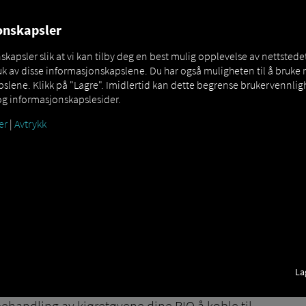
OVER
MAN DIGITALSERVICES
CONNECTORS
jonskapsler
apsler slik at vi kan tilby deg en best mulig opplevelse av nettstedet
k av disse informasjonskapslene. Du har også muligheten til å bruke 
lene. Klikk på "Lagre". Imidlertid kan dette begrense brukervennligh
og informasjonskapslesider.
er
|
Avtrykk
ct
How to
La
behandling av kjøretøyene dine RIO å koble til.