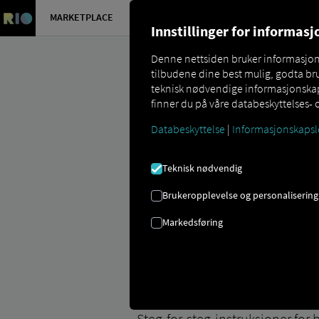
MARKETPLACE
OVERSIKT 
Innstillinger for informas
Denne nettsiden bruker informasjonsk
tilbudene dine best mulig, godta bru
teknisk nødvendige informasjonskaps
finner du på våre databeskyttelses- 
Databeskyttelse
|
Informasjonskapsl
Marketplace
Connectors
Daf Conne
Teknisk nødvendig
Brukeropplevelse og personalisering
Markedsføring
DAF Onboarding
Steg-for-steg-instruksjoner for 