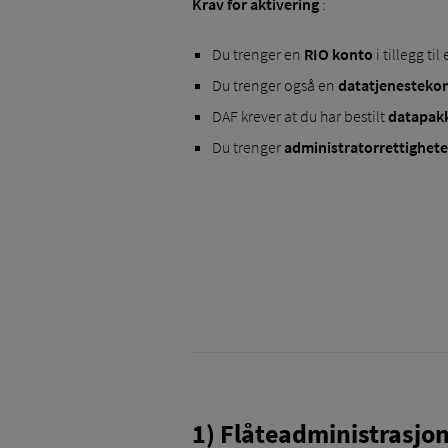
Krav for aktivering
:
Du trenger en
RIO
konto
i tillegg til
Du trenger også en
datatjenestekon
DAF krever at du har bestilt
datapakk
Du trenger
administratorrettighete
1) Flåteadministrasjo