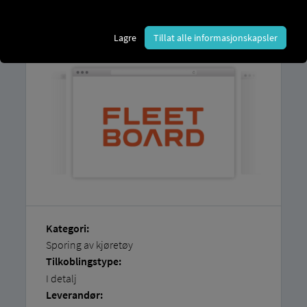
Du finner en forklaring på hvordan du
enkelt kobler til kjøretøyene dine selv i
Lagre
Tillat alle informasjonskapsler
våre trinnvise instruksjoner.
Kategori:
Sporing av kjøretøy
Tilkoblingstype:
I detalj
Leverandør: