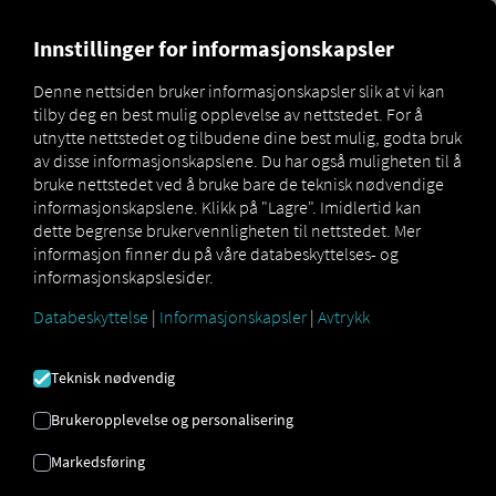
MARKETPLACE
OVERSIKT 
Innstillinger for informasjonskapsler
Denne nettsiden bruker informasjonskapsler slik at vi kan
tilby deg en best mulig opplevelse av nettstedet. For å
Marketplace
Connectors
Fleetboard Connect
utnytte nettstedet og tilbudene dine best mulig, godta bruk
av disse informasjonskapslene. Du har også muligheten til å
bruke nettstedet ved å bruke bare de teknisk nødvendige
informasjonskapslene. Klikk på "Lagre". Imidlertid kan
dette begrense brukervennligheten til nettstedet. Mer
FLEETBOARD KOBLE
informasjon finner du på våre databeskyttelses- og
informasjonskapslesider.
TIL
Databeskyttelse
|
Informasjonskapsler
|
Avtrykk
Integrering av en ekstern leverandør
Teknisk nødvendig
Bruker du
Fleetboard
sine tjenester? Koble
Brukeropplevelse og personalisering
deretter de aktuelle kjøretøyene direkte til
RIO plattformen
og vis plasseringene
Markedsføring
deres på
RIO kartet
.