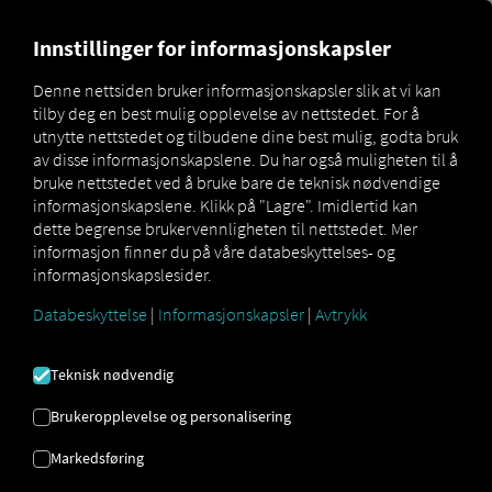
MARKETPLACE
OVERSIKT 
Innstillinger for informasjonskapsler
Denne nettsiden bruker informasjonskapsler slik at vi kan
tilby deg en best mulig opplevelse av nettstedet. For å
Marketplace
Connectors
Idem Connect
How to
utnytte nettstedet og tilbudene dine best mulig, godta bruk
av disse informasjonskapslene. Du har også muligheten til å
bruke nettstedet ved å bruke bare de teknisk nødvendige
informasjonskapslene. Klikk på "Lagre". Imidlertid kan
IDEM
dette begrense brukervennligheten til nettstedet. Mer
informasjon finner du på våre databeskyttelses- og
informasjonskapslesider.
ONBOARDING
Databeskyttelse
|
Informasjonskapsler
|
Avtrykk
Steg-for-steg-instruksjoner for å
Teknisk nødvendig
tilpasse tilhengerne dine med RIO å
Brukeropplevelse og personalisering
koble til.
Markedsføring