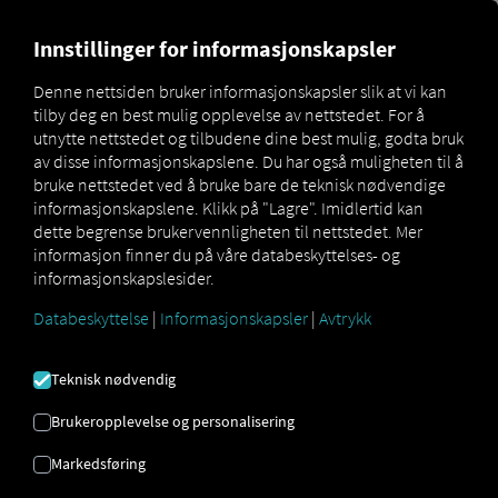
MARKETPLACE
OVERSIKT 
Innstillinger for informasjonskapsler
Denne nettsiden bruker informasjonskapsler slik at vi kan
tilby deg en best mulig opplevelse av nettstedet. For å
MAN
MAN
utnytte nettstedet og tilbudene dine best mulig, godta bruk
Marketplace
Connectors
DigitalServices
Connect
av disse informasjonskapslene. Du har også muligheten til å
bruke nettstedet ved å bruke bare de teknisk nødvendige
informasjonskapslene. Klikk på "Lagre". Imidlertid kan
dette begrense brukervennligheten til nettstedet. Mer
informasjon finner du på våre databeskyttelses- og
MAN KOBLE TIL
informasjonskapslesider.
Databeskyttelse
|
Informasjonskapsler
|
Avtrykk
Integrering av en ekstern leverandør
Teknisk nødvendig
Har du
MAN
-kjøretøy i flåten din? Koble
dem deretter direkte til
RIO plattformen
Brukeropplevelse og personalisering
og vis plasseringene deres på
RIO kartet
.
Markedsføring
Alt du trenger er en
RIO
konto og minst ett
kompatibelt kjøretøy
.