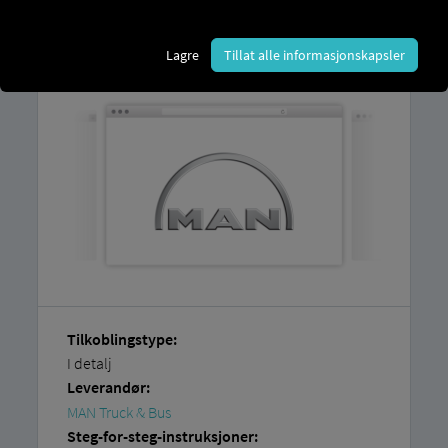
Du finner en forklaring på hvordan du
enkelt kobler til kjøretøyene dine selv
i
Lagre
Tillat alle informasjonskapsler
våre
trinnvise instruksjoner.
Tilkoblingstype:
I detalj
Leverandør:
MAN Truck & Bus
Steg-for-steg-instruksjoner: