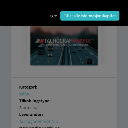
RIO plattformen
og en konto hos
Tachografservice A/S
.
Lagre
Tillat alle informasjonskapsler
Kategori:
sjåfør
Tilkoblingstype:
Starter fra
Leverandør:
Tachografservice A/S