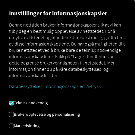
MARKETPLACE
OVERSIKT 
Innstillinger for informasjonskapsler
Denne nettsiden bruker informasjonskapsler slik at vi kan
tilby deg en best mulig opplevelse av nettstedet. For å
Marketplace
Connectors
TachoManagement Connect
utnytte nettstedet og tilbudene dine best mulig, godta bruk
av disse informasjonskapslene. Du har også muligheten til å
bruke nettstedet ved å bruke bare de teknisk nødvendige
informasjonskapslene. Klikk på "Lagre". Imidlertid kan
dette begrense brukervennligheten til nettstedet. Mer
TACHOMANAGEMENT
informasjon finner du på våre databeskyttelses- og
informasjonskapslesider.
CONNECT
Databeskyttelse
|
Informasjonskapsler
|
Avtrykk
Integrering av en ekstern leverandør
Teknisk nødvendig
Bruker du allerede
TachoManagement-
Brukeropplevelse og personalisering
Service
fra
Tachografservice A/S
? Da kan
du
utvide denne tjenesten med data fra
Markedsføring
våre tjenester
. Alt du trenger er tilgang til