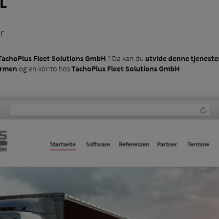
L
r
TachoPlus Fleet Solutions GmbH
? Da kan du
utvide denne tjeneste
ormen
og en konto hos
TachoPlus Fleet Solutions GmbH
.