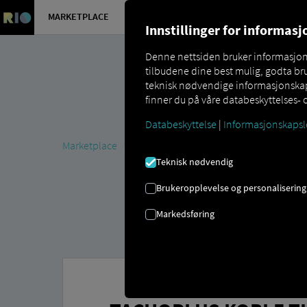
MARKETPLACE
OVERSIKT 
Innstillinger for informas
Denne nettsiden bruker informasjonsk
tilbudene dine best mulig, godta bru
teknisk nødvendige informasjonskaps
finner du på våre databeskyttelses- 
Databeskyttelse
|
Informasjonskapsl
Marketplace
Connectors
TachoPlus Connect
Teknisk nødvendig
Brukeropplevelse og personalisering
Markedsføring