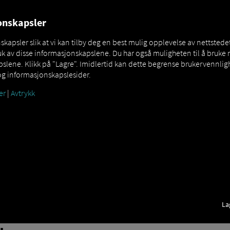
OVER
MAN DIGITALSERVICES
CONNECTORS
jonskapsler
apsler slik at vi kan tilby deg en best mulig opplevelse av nettstedet
k av disse informasjonskapslene. Du har også muligheten til å bruke 
lene. Klikk på "Lagre". Imidlertid kan dette begrense brukervennligh
og informasjonskapslesider.
er
|
Avtrykk
La