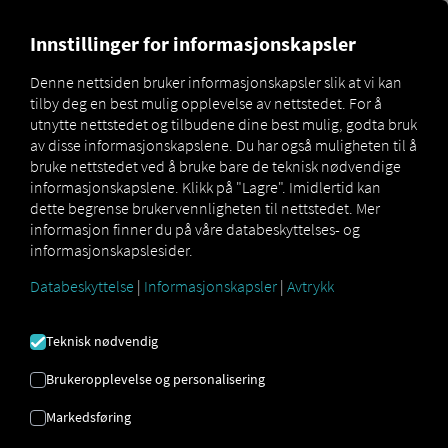
MARKETPLACE
OVERSIKT 
Innstillinger for informasjonskapsler
Denne nettsiden bruker informasjonskapsler slik at vi kan
tilby deg en best mulig opplevelse av nettstedet. For å
Marketplace
Connectors
Volvo Connect
How to
utnytte nettstedet og tilbudene dine best mulig, godta bruk
av disse informasjonskapslene. Du har også muligheten til å
bruke nettstedet ved å bruke bare de teknisk nødvendige
informasjonskapslene. Klikk på "Lagre". Imidlertid kan
VOLVO
dette begrense brukervennligheten til nettstedet. Mer
informasjon finner du på våre databeskyttelses- og
informasjonskapslesider.
ONBOARDING
Databeskyttelse
|
Informasjonskapsler
|
Avtrykk
Steg-for-steg-instruksjoner for å
Teknisk nødvendig
utstyre kjøretøyene dine med RIO å
Brukeropplevelse og personalisering
koble til.
Markedsføring