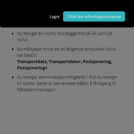
Lagre
Tillat alle informasjonskapsler
Krav for aktivering
:
Du trenger en konto hos begge RIO så vel som på
Volvo .
Du må kjøpe minst ett av følgende produkter Volvo
har bestilt:
Transportdata,
Transportdata+,
Posisjonering,
Posisjonering+
Du trenger administratorrettigheter i RIO Du trenger
en konto. Dette er den eneste måten å få tilgang til
flåteadministrasjon.