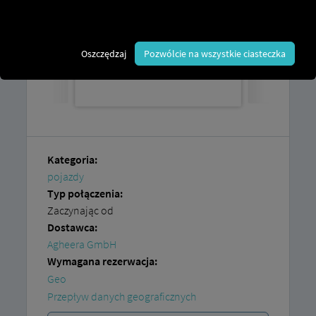
Oszczędzaj
Pozwólcie na wszystkie ciasteczka
Kategoria:
pojazdy
Typ połączenia:
Zaczynając od
Dostawca:
Agheera GmbH
Wymagana rezerwacja:
Geo
Przepływ danych geograficznych