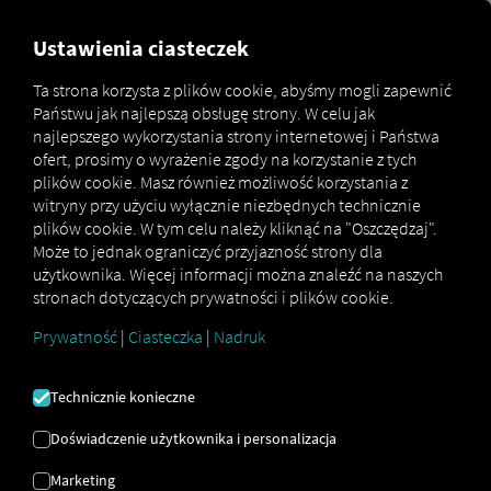
MARKETPLACE
PRZEGLĄD
Ustawienia ciasteczek
Ta strona korzysta z plików cookie, abyśmy mogli zapewnić
Państwu jak najlepszą obsługę strony. W celu jak
Marketplace
Connectors
Agheera Connect
najlepszego wykorzystania strony internetowej i Państwa
ofert, prosimy o wyrażenie zgody na korzystanie z tych
plików cookie. Masz również możliwość korzystania z
witryny przy użyciu wyłącznie niezbędnych technicznie
plików cookie. W tym celu należy kliknąć na "Oszczędzaj".
AGHEERA CONNECT
Może to jednak ograniczyć przyjazność strony dla
użytkownika. Więcej informacji można znaleźć na naszych
stronach dotyczących prywatności i plików cookie.
Integracja zewnętrznego dostawcy
Prywatność
|
Ciasteczka
|
Nadruk
Czy korzystasz już z usług
Agheera GmbH
?
Możesz
rozszerzyć tę usługę o dane z
Technicznie konieczne
naszych usług
. Wystarczy dostęp do
platformy RIO
i konto w
Agheera GmbH
.
Doświadczenie użytkownika i personalizacja
Marketing