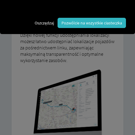
ujawnia potencjalne usprawnienia,
umożliwiając bezpośrednie porównywanie i
optymalizację tras. Zintegrowane planowanie
tras i śledzenie lokalizacji na żywo pozwalają
Oszczędzaj
Pozwólcie na wszystkie ciasteczka
rzetelnie obliczyć rentowność każdego zlecenia.
Dzięki nowej funkcji udostępniania lokalizacji
możesz łatwo udostępniać lokalizacje pojazdów
za pośrednictwem linku, zapewniając
maksymalną transparentność i optymalne
wykorzystanie zasobów.