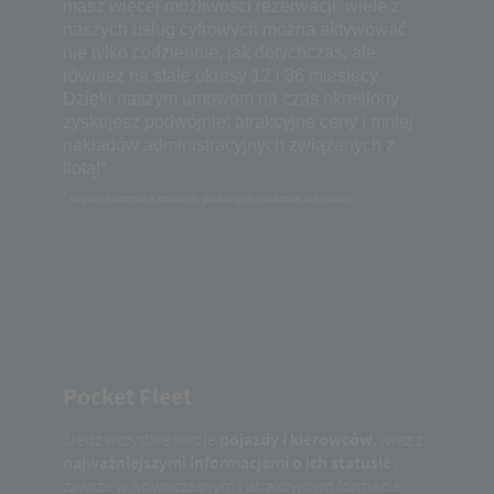
masz więcej możliwości rezerwacji: wiele z
naszych usług cyfrowych można aktywować
nie tylko codziennie, jak dotychczas, ale
również na stałe okresy 12 i 36 miesięcy.
Dzięki naszym umowom na czas określony
zyskujesz podwójnie: atrakcyjne ceny i mniej
nakładów administracyjnych związanych z
flotą!*
*
Więcej informacji zostanie podanych podczas rezerwacji.
Pocket Fleet
Śledź wszystkie swoje
pojazdy i kierowców,
wraz z
najważniejszymi informacjami o ich statusie
,
zawsze w nowoczesnym i atrakcyjnym formacie.