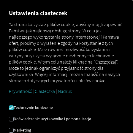
MARKETPLACE
PRZEGLĄD
Ustawienia ciasteczek
Ta strona korzysta z plików cookie, abyśmy mogli zapewnić
Państwu jak najlepszą obsługę strony. W celu jak
Marketplace
Geo
najlepszego wykorzystania strony internetowej i Państwa
ofert, prosimy o wyrażenie zgody na korzystanie z tych
plików cookie. Masz również możliwość korzystania z
witryny przy użyciu wyłącznie niezbędnych technicznie
plików cookie. W tym celu należy kliknąć na "Oszczędzaj".
Może to jednak ograniczyć przyjazność strony dla
użytkownika. Więcej informacji można znaleźć na naszych
stronach dotyczących prywatności i plików cookie.
GEO
Prywatność
|
Ciasteczka
|
Nadruk
Cyfrowy kompas dla Twojej floty
Technicznie konieczne
Zoptymalizuj swoje działania dzięki szkoleniom
Doświadczenie użytkownika i personalizacja
kierowców opartym na danych i inteligentnemu
doborowi tras. 25-miesięczna historia podróży
Marketing