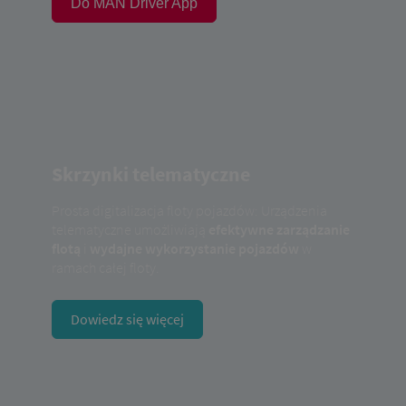
Do MAN Driver App
Skrzynki telematyczne
Prosta digitalizacja floty pojazdów: Urządzenia
telematyczne umożliwiają
efektywne zarządzanie
flotą
i
wydajne wykorzystanie pojazdów
w
ramach całej floty.
Dowiedz się więcej