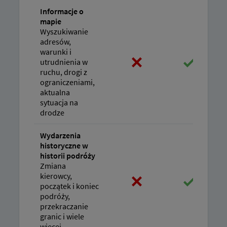
Informacje o
mapie
Wyszukiwanie
adresów,
warunki i
utrudnienia w
ruchu, drogi z
ograniczeniami,
aktualna
sytuacja na
drodze
Wydarzenia
historyczne w
historii podróży
Zmiana
kierowcy,
początek i koniec
podróży,
przekraczanie
granic i wiele
więcej.