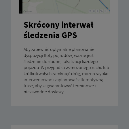
Skrócony interwał
śledzenia GPS
Aby zapewnić optymalne planowanie
dyspozycji floty pojazdów, ważne jest
śledzenie dokładnej lokalizacji każdego
pojazdu. W przypadku wzmożonego ruchu lub
krótkotrwałych zamknięć dróg, można szybko
interweniować i zaplanować alternatywną
trasę, aby zagwarantować terminowe i
niezawodne dostawy.