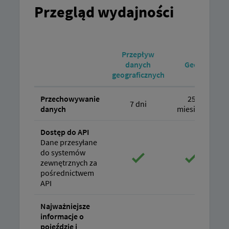
Przegląd wydajności
Przepływ
danych
Geo
G
geograficznych
Przechowywanie
25
7 dni
danych
miesięcy
mi
Dostęp do API
Dane przesyłane
do systemów
zewnętrznych za
pośrednictwem
API
Najważniejsze
informacje o
pojeździe i