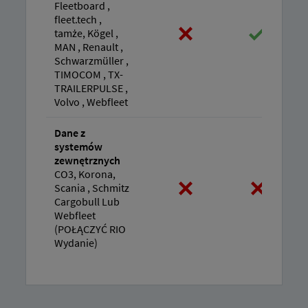
Fleetboard ,
fleet.tech ,
tamże, Kögel ,
MAN , Renault ,
Schwarzmüller ,
TIMOCOM , TX-
TRAILERPULSE ,
Volvo , Webfleet
Dane z
systemów
zewnętrznych
CO3, Korona,
Scania , Schmitz
Cargobull Lub
Webfleet
(POŁĄCZYĆ RIO
Wydanie)