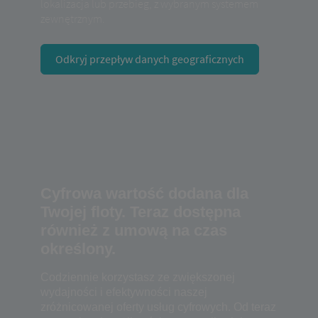
lokalizacja lub przebieg, z wybranym systemem
zewnętrznym.
Odkryj przepływ danych geograficznych
Cyfrowa wartość dodana dla
Twojej floty. Teraz dostępna
również z umową na czas
określony.
Codziennie korzystasz ze zwiększonej
wydajności i efektywności naszej
zróżnicowanej oferty usług cyfrowych. Od teraz