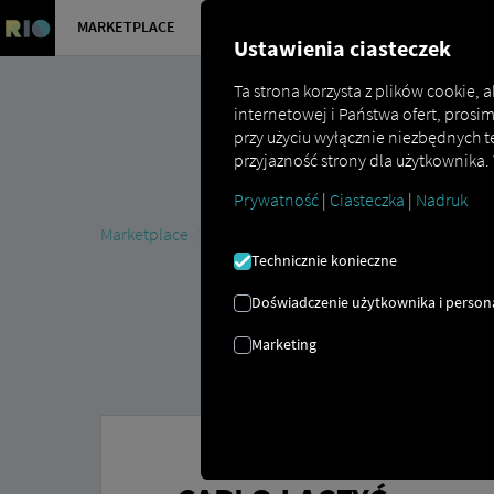
MARKETPLACE
PRZEGLĄD
Ustawienia ciasteczek
Ta strona korzysta z plików cookie,
internetowej i Państwa ofert, prosi
przy użyciu wyłącznie niezbędnych t
przyjazność strony dla użytkownika.
Prywatność
|
Ciasteczka
|
Nadruk
Marketplace
Connectors
CarLo Connect
Technicznie konieczne
Doświadczenie użytkownika i persona
Marketing