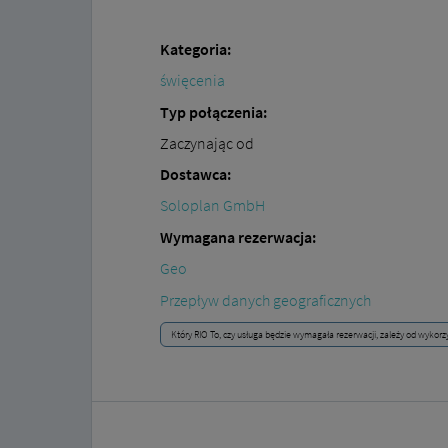
Kategoria:
święcenia
Typ połączenia:
Zaczynając od
Dostawca:
Soloplan GmbH
Wymagana rezerwacja:
Geo
Przepływ danych geograficznych
Który RIO To, czy usługa będzie wymagała rezerwacji, zależy od wykorz