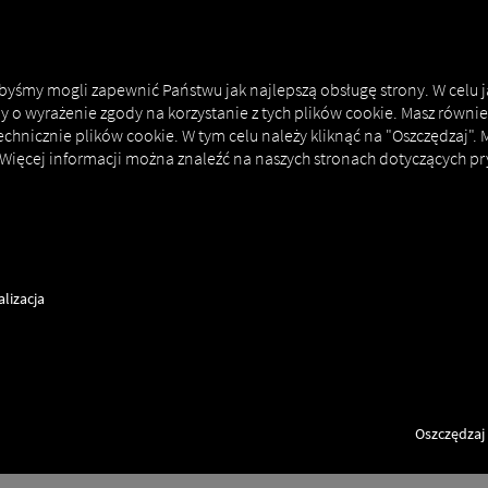
MAN DIGITALSERVICES
CONNECTORS
 abyśmy mogli zapewnić Państwu jak najlepszą obsługę strony. W celu 
my o wyrażenie zgody na korzystanie z tych plików cookie. Masz równie
echnicznie plików cookie. W tym celu należy kliknąć na "Oszczędzaj".
 Więcej informacji można znaleźć na naszych stronach dotyczących pr
lizacja
Oszczędzaj