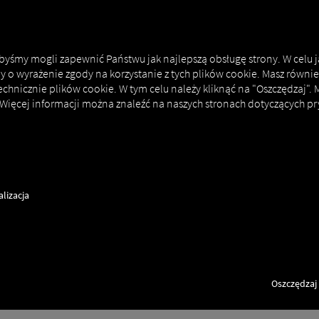
MAN DIGITALSERVICES
CONNECTORS
 abyśmy mogli zapewnić Państwu jak najlepszą obsługę strony. W celu 
my o wyrażenie zgody na korzystanie z tych plików cookie. Masz równie
echnicznie plików cookie. W tym celu należy kliknąć na "Oszczędzaj".
 Więcej informacji można znaleźć na naszych stronach dotyczących pr
lizacja
Oszczędzaj