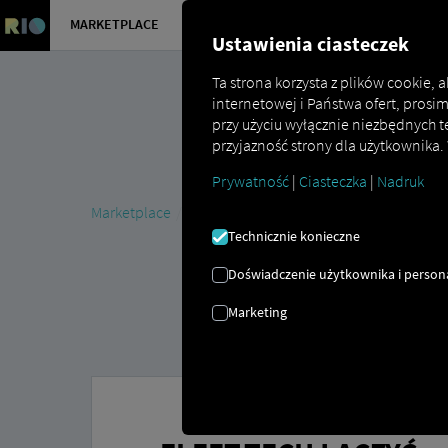
MARKETPLACE
PRZEGLĄD
Ustawienia ciasteczek
Ta strona korzysta z plików cookie,
internetowej i Państwa ofert, prosi
przy użyciu wyłącznie niezbędnych t
przyjazność strony dla użytkownika.
Prywatność
|
Ciasteczka
|
Nadruk
Marketplace
Connectors
fleet.tech Connect
Technicznie konieczne
Doświadczenie użytkownika i persona
Marketing