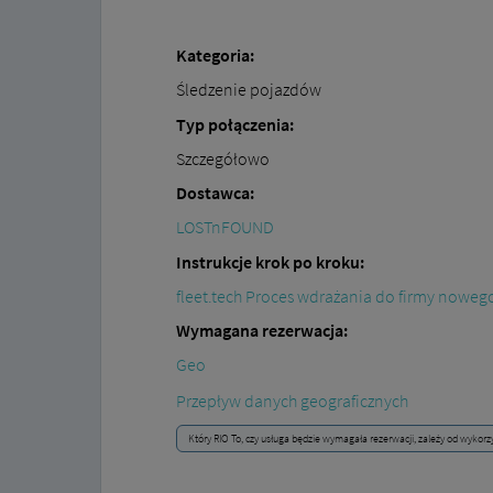
Kategoria:
Śledzenie pojazdów
Typ połączenia:
Szczegółowo
Dostawca:
LOSTnFOUND
Instrukcje krok po kroku:
fleet.tech Proces wdrażania do firmy nowe
Wymagana rezerwacja:
Geo
Przepływ danych geograficznych
Który RIO To, czy usługa będzie wymagała rezerwacji, zależy od wykorz