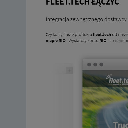
FLEET.TECH ŁĄCZYĆ
Integracja zewnętrznego dostawcy
Czy korzystasz z produktu
fleet.tech
od nasz
mapie RIO
. Wystarczy konto
RIO
i co najmn