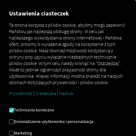
MARKETPLACE
PRZEGLĄD
Ustawienia ciasteczek
Ta strona korzysta z plików cookie, abyśmy mogli zapewnić
Państwu jak najlepszą obsługę strony. W celu jak
Marketplace
Connectors
Hiboo Connect
najlepszego wykorzystania strony internetowej i Państwa
ofert, prosimy o wyrażenie zgody na korzystanie z tych
plików cookie. Masz również możliwość korzystania z
witryny przy użyciu wyłącznie niezbędnych technicznie
plików cookie. W tym celu należy kliknąć na "Oszczędzaj".
HIBOO CONNECT
Może to jednak ograniczyć przyjazność strony dla
użytkownika. Więcej informacji można znaleźć na naszych
stronach dotyczących prywatności i plików cookie.
Integracja zewnętrznego dostawcy
Prywatność
|
Ciasteczka
|
Nadruk
Czy korzystasz już z usług naszego partnera
Hiboo Systems SAS
? Możesz
rozszerzyć tę
Technicznie konieczne
usługę o dane z naszych usług
. Wystarczy
dostęp do
platformy RIO
i konto w
Hiboo
Doświadczenie użytkownika i personalizacja
Systems SAS
.
Marketing