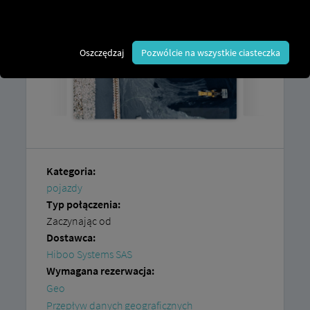
Oszczędzaj
Pozwólcie na wszystkie ciasteczka
Kategoria:
pojazdy
Typ połączenia:
Zaczynając od
Dostawca:
Hiboo Systems SAS
Wymagana rezerwacja:
Geo
Przepływ danych geograficznych