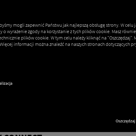
MAN DIGITALSERVICES
CONNECTORS
 abyśmy mogli zapewnić Państwu jak najlepszą obsługę strony. W celu 
my o wyrażenie zgody na korzystanie z tych plików cookie. Masz równie
echnicznie plików cookie. W tym celu należy kliknąć na "Oszczędzaj".
 Więcej informacji można znaleźć na naszych stronach dotyczących pr
ct
lizacja
Oszczędzaj