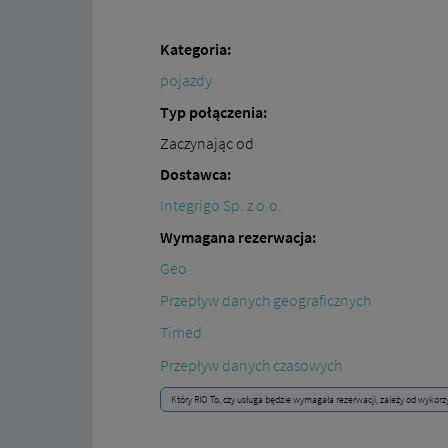
Kategoria:
pojazdy
Typ połączenia:
Zaczynając od
Dostawca:
Integrigo Sp. z o.o.
Wymagana rezerwacja:
Geo
Przepływ danych geograficznych
Timed
Przepływ danych czasowych
Który RIO To, czy usługa będzie wymagała rezerwacji, zależy od wykorz