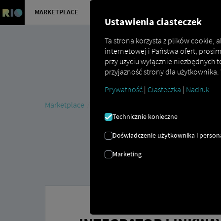
MARKETPLACE
PRZEGLĄD
Ustawienia ciasteczek
Ta strona korzysta z plików cookie,
internetowej i Państwa ofert, prosi
przy użyciu wyłącznie niezbędnych t
przyjazność strony dla użytkownika.
Prywatność
|
Ciasteczka
|
Nadruk
Marketplace
Connectors
Linkway.Integrator Conne
Technicznie konieczne
Doświadczenie użytkownika i persona
Marketing