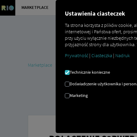
MARKETPLACE
PRZEGLĄD
Ustawienia ciasteczek
Ta strona korzysta z plików cookie,
internetowej i Państwa ofert, prosi
przy użyciu wyłącznie niezbędnych t
przyjazność strony dla użytkownika.
Prywatność
|
Ciasteczka
|
Nadruk
Marketplace
Connectors
S3PWeb Connect
Technicznie konieczne
Doświadczenie użytkownika i persona
Marketing