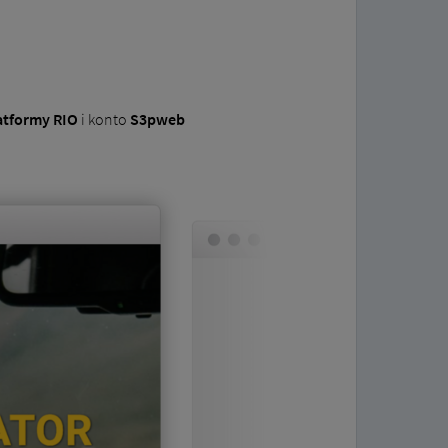
atformy RIO
i konto
S3pweb