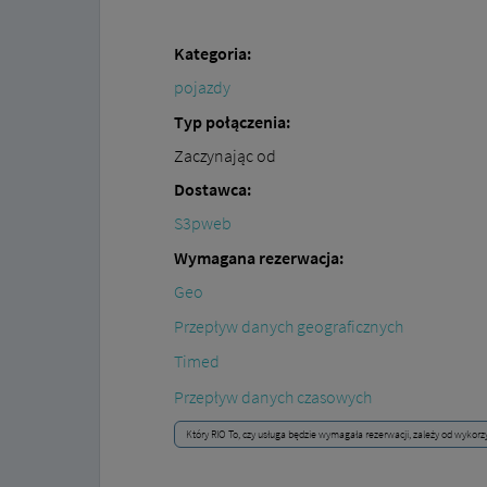
Kategoria:
pojazdy
Typ połączenia:
Zaczynając od
Dostawca:
S3pweb
Wymagana rezerwacja:
Geo
Przepływ danych geograficznych
Timed
Przepływ danych czasowych
Który RIO To, czy usługa będzie wymagała rezerwacji, zależy od wykorz