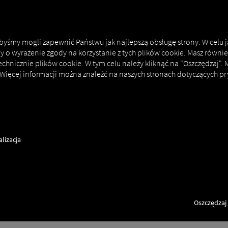
MAN DIGITALSERVICES
CONNECTORS
 abyśmy mogli zapewnić Państwu jak najlepszą obsługę strony. W celu 
my o wyrażenie zgody na korzystanie z tych plików cookie. Masz równie
echnicznie plików cookie. W tym celu należy kliknąć na "Oszczędzaj".
 Więcej informacji można znaleźć na naszych stronach dotyczących pr
lizacja
Oszczędzaj