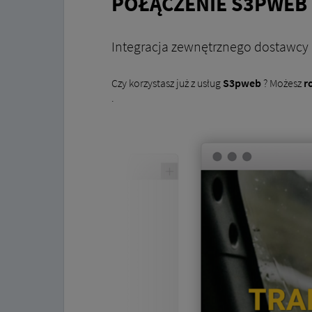
POŁĄCZENIE S3PWEB
Integracja zewnętrznego dostawcy
Czy korzystasz już z usług
S3pweb
? Możesz
r
.